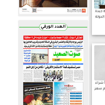
 جيدة
الدولة
العدد الورقي
أ شراء
م سعر