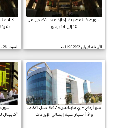
البورصة المصرية: إجازة عيد الأضحى من
4.3 م
10 إلى 14 يوليو
شركات ا
الأربعاء، 6 يوليو 2022
11:29 صـ
السبت، 26 مارس 2022
نمو أرباح «إي فاينانس» 47% خلال 2021..
البور
و 1.9 مليار جنيه إجمالي الإيرادات
”كابيتال ل