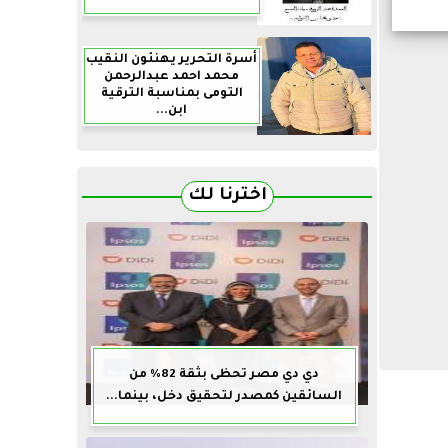
أسرة التحرير يهنئون النقيب
محمد احمد عبدالرحمن
التومى بمناسبة الترقية
ابن...
اخترنا لك
دي دي مصر تحظى بثقة 82% من
السائقين كمصدر لتحقيق دخل، بينما...