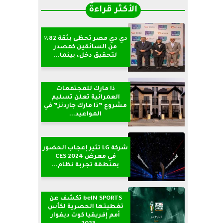
الأكثر قراءةً
دي دي مصر تحظى بثقة 82%
من السائقين كمصدر
لتحقيق دخل، بينما...
ذا مارك للمجتمعات
العمرانية تعلن تسليم
مشروع ”ذا مارك جاردنز” في
المواعيد...
شركة LG تثير إعجاب الحضور
في معرض CES 2024
بمنطقة تجربة نظام...
beIN SPORTS تكشف عن
تغطيتها الحصرية لكأس
أمم إفريقيا كوت ديفوار