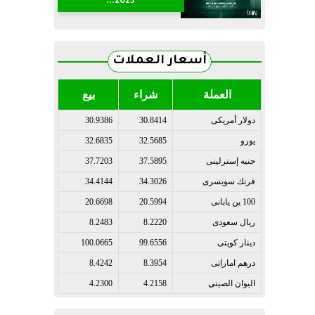
2023...
أسعار العملات
العملة
شراء
بيع
دولار أمريكى
30.8414
30.9386
يورو
32.5685
32.6835
جنيه إسترلينى
37.5895
37.7203
فرنك سويسرى
34.3026
34.4144
100 ين يابانى
20.5994
20.6698
ريال سعودى
8.2220
8.2483
دينار كويتى
99.6556
100.0665
درهم اماراتى
8.3954
8.4242
اليوان الصينى
4.2158
4.2300