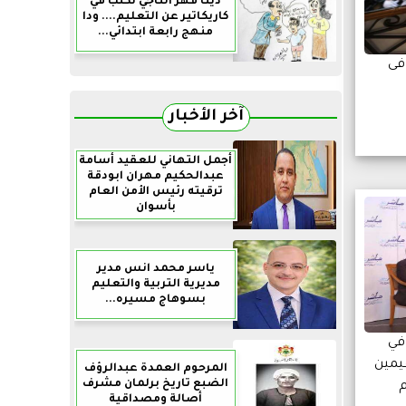
دينا فهر التاجي تكتب في
كاريكاتير عن التعليم.... ودا
منهج رابعة ابتدائي...
فى
آخر الأخبار
أجمل التهاني للعقيد أسامة
عبدالحكيم مهران ابودقة
ترقيته رئيس الأمن العام
بأسوان
ياسر محمد انس مدير
مديرية التربية والتعليم
بسوهاج مسيره...
في
قيمين
المرحوم العمدة عبدالرؤف
الضبع تاريخ برلمان مشرف
أصالة ومصداقية