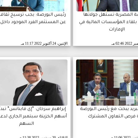
ة المصرية تستهل جولاتها
رئيس البورصة: يجب ترسيخ ثقافة
 بلقاء المؤسسات المالية في
عن المستثمر الفرد الموجود داخل 
الإمارات
02:46 مـ
الإثنين، 24 أكتوبر 2022
11:17 مـ
بريد يبحث مع رئيس البورصة
إبراهيم سرحان: ”إى فاينانس” تبد
ة فرص التعاون المشترك
أسهم الخزينة سبتمبر الجارى لدع
السهم
11:06 صـ
الثلاثاء، 20 سبتمبر 2022
11:38 صـ