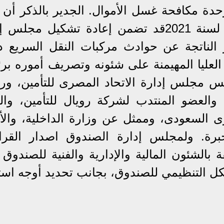
وحدة مكافحة غسل الأموال. الجدير بالذكر أن 
رئيس مجلس الوزراء رقم (1968) لسنة 2021قد تضمن إعادة تشكيل مج
 الناتجة عن حوادث مركبات النقل السريع د
لعليا المهيمنة على شئونه وتصريف أموره بر
 مجلس إدارة الاتحاد المصرى للتأمين، ور
العضو المنتدب لشركة رويال للتأمين، وال
ى السعودى، وممثل عن وزارة الداخلية، والأ
ة. ولمجلس إدارة الصندوق اصدار القرا
قة بالشئون المالية والإدارية والفنية للصندوق
يكل التنظيمي للصندوق، بجانب تحديد أوجه است