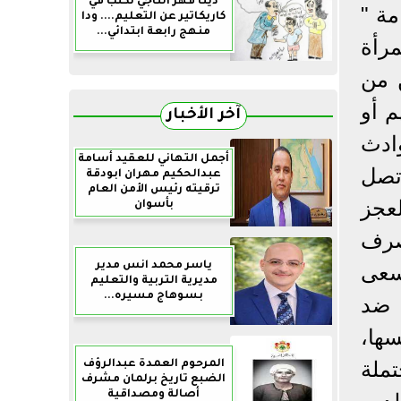
دينا فهر التاجي تكتب في
مة "
كاريكاتير عن التعليم.... ودا
منهج رابعة ابتدائي...
لمرأة
 من
م أو
آخر الأخبار
ادث
أجمل التهاني للعقيد أسامة
تصل
عبدالحكيم مهران ابودقة
ترقيته رئيس الأمن العام
لات العجز
بأسوان
لصرف
ياسر محمد انس مدير
سعى
مديرية التربية والتعليم
بسوهاج مسيره...
ن ضد
سها،
تملة
المرحوم العمدة عبدالرؤف
الضبع تاريخ برلمان مشرف
أصالة ومصداقية