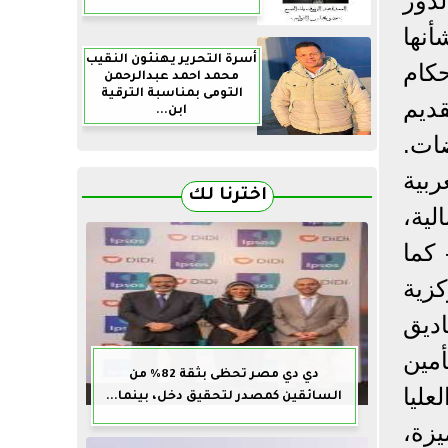
دور
نها
أسرة التحرير يهنئون النقيب
كام
محمد احمد عبدالرحمن
التومى بمناسبة الترقية
تقديم
ابن...
ضات.
لأكاديمية العربية
اخترنا لك
لية،
كما
كزية
ديق
مين
دي دي مصر تحظى بثقة 82% من
عليا
السائقين كمصدر لتحقيق دخل، بينما...
زة،