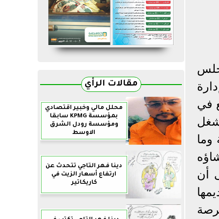
جلس
مقالات الرأي
 إدارة
 في
محلل مالي وخبير اقتصادي
بمؤسسة KPMG سابقا
شغل
ومؤسسة رودل الشرق
الاوسط
 وما
اؤه
دينا فهر التاجي تتحدث عن
يؤكد على أن
ارتفاع أسعار الزيت في
كاريكاتير
مها
فرصة