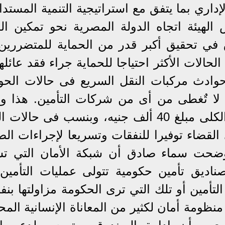
إداري بما يتفق مع استراتيجية التنمية المستدا
ثًمنَ رئيس الهيئة اتجاه الدولة المصرية نحو تمكين ا
 في تحقيق أكبر قدر من الحماية للمتضررين
الات الأكثر احتياجا للحماية جراء فقد عائله
حوادث مركبات النقل السريع فى حالات الحو
ى لا تٌغطى من أى من شركات التأمين. هذا و
قيمة التعويض عند الوفاة أو العجز الكلى مبلغ 40 ألف جنيه، وبنسب فى حا
القضاء توفيرا للنفقات وتسريعا لإجراءات ا
 أوضحت سماء صادق أن شبكة الأمان التي ت
 صناديق تأمين حكومية تتولى عمليات التأمي
التأمين أو تلك التي ترى الحكومة مزاولتها بنف
ظومة أمان لكثير من المعاناة الإنسانية المح