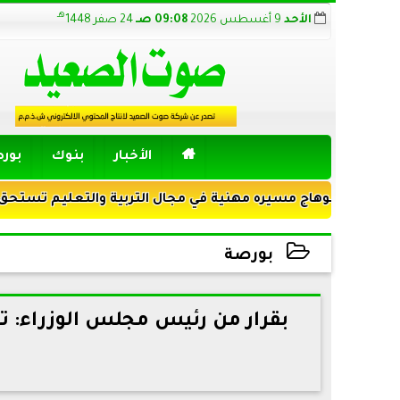
هـ
الأحد
9 أغسطس 2026
09:08 صـ
24 صفر 1448

الأخبار
بنوك
بور
سوهاج مسيره مهنية في مجال التربية والتعليم تستحق الضوء
بورصة
2021-08-23 19:25:05
بقرار من رئيس مجلس الوزراء: ت