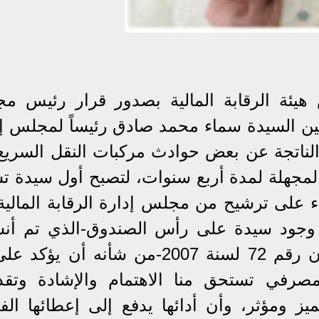
يئة الرقابة المالية بصدور قرار رئيس م
ء رقم (1968) لسنة 2021 بتعيين السيدة سماء محمد صادق رئيساً لمجلس
الناتجة عن بعض حوادث مركبات النقل السريع
مجهلة لمدة أربع سنوات، لتصبح أول سيدة ت
ء على ترشيح من مجلس إدارة الرقابة المالية
 وجود سيدة على رأس الصندوق-الذي تم أنش
لأول مرة فى مصر بمقتضى القانون رقم 72 لسنة 2007-من شأنه أن 
مصرفي تستحق منا الاهتمام والإشادة وتقدي
يز ومؤثر، وأن أدائها يدفع إلى إعطائها ال