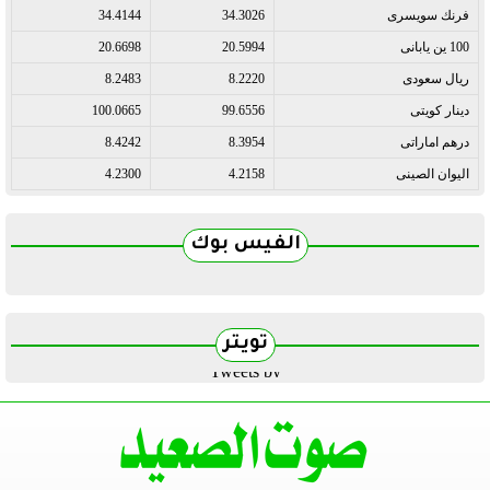
فرنك سويسرى
34.3026
34.4144
100 ين يابانى
20.5994
20.6698
ريال سعودى
8.2220
8.2483
دينار كويتى
99.6556
100.0665
درهم اماراتى
8.3954
8.4242
اليوان الصينى
4.2158
4.2300
الفيس بوك
تويتر
Tweets by