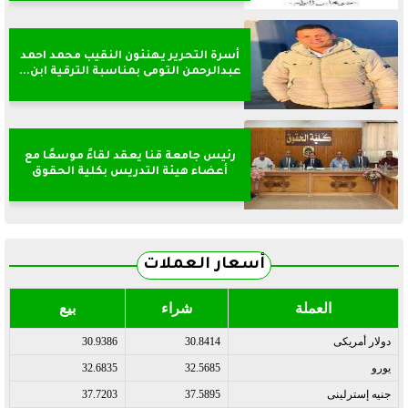
أسرة التحرير يهنئون النقيب محمد احمد
عبدالرحمن التومى بمناسبة الترقية ابن...
رئيس جامعة قنا يعقد لقاءً موسعًا مع
أعضاء هيئة التدريس بكلية الحقوق
أسعار العملات
العملة
شراء
بيع
دولار أمريكى
30.8414
30.9386
يورو
32.5685
32.6835
جنيه إسترلينى
37.5895
37.7203