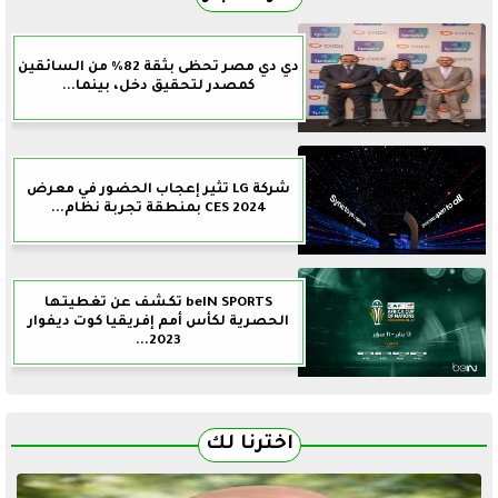
دي دي مصر تحظى بثقة 82% من السائقين
كمصدر لتحقيق دخل، بينما...
شركة LG تثير إعجاب الحضور في معرض
CES 2024 بمنطقة تجربة نظام...
beIN SPORTS تكشف عن تغطيتها
الحصرية لكأس أمم إفريقيا كوت ديفوار
2023...
اخترنا لك