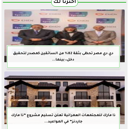
اخترنا لك
دي دي مصر تحظى بثقة 82% من السائقين كمصدر لتحقيق
دخل، بينما...
ذا مارك للمجتمعات العمرانية تعلن تسليم مشروع ”ذا مارك
جاردنز” في المواعيد...