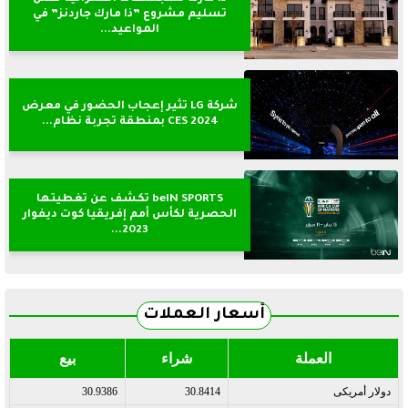
تسليم مشروع ”ذا مارك جاردنز” في
المواعيد...
شركة LG تثير إعجاب الحضور في معرض
CES 2024 بمنطقة تجربة نظام...
beIN SPORTS تكشف عن تغطيتها
الحصرية لكأس أمم إفريقيا كوت ديفوار
2023...
أسعار العملات
العملة
شراء
بيع
دولار أمريكى
30.8414
30.9386