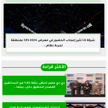
شركة LG تثير إعجاب الحضور في معرض CES 2024 بمنطقة
تجربة نظام...
الأكثر قراءةً
دي دي مصر تحظى بثقة 82% من السائقين
كمصدر لتحقيق دخل، بينما...
ذا مارك للمجتمعات العمرانية تعلن