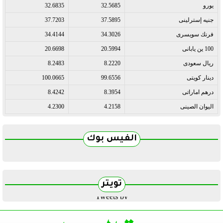
يورو
32.5685
32.6835
جنيه إسترلينى
37.5895
37.7203
فرنك سويسرى
34.3026
34.4144
100 ين يابانى
20.5994
20.6698
ريال سعودى
8.2220
8.2483
دينار كويتى
99.6556
100.0665
درهم اماراتى
8.3954
8.4242
اليوان الصينى
4.2158
4.2300
الفيس بوك
تويتر
Tweets by