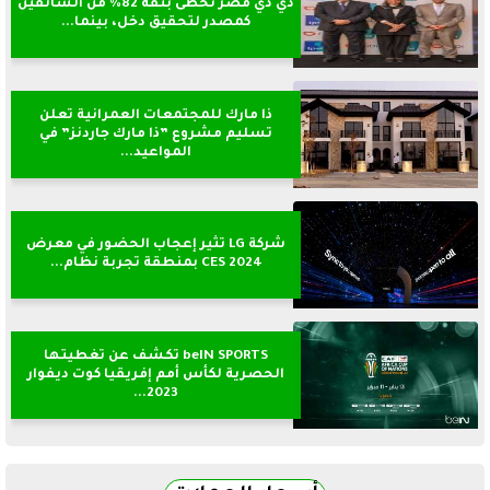
دي دي مصر تحظى بثقة 82% من السائقين
كمصدر لتحقيق دخل، بينما...
ذا مارك للمجتمعات العمرانية تعلن
تسليم مشروع ”ذا مارك جاردنز” في
المواعيد...
شركة LG تثير إعجاب الحضور في معرض
CES 2024 بمنطقة تجربة نظام...
beIN SPORTS تكشف عن تغطيتها
الحصرية لكأس أمم إفريقيا كوت ديفوار
2023...