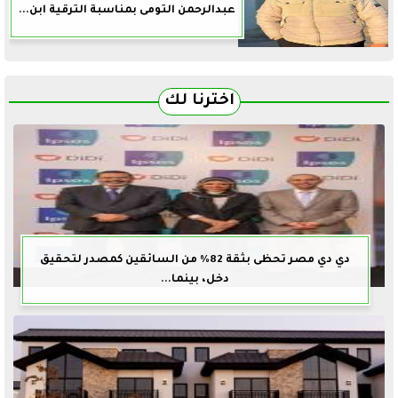
عبدالرحمن التومى بمناسبة الترقية ابن...
اخترنا لك
دي دي مصر تحظى بثقة 82% من السائقين كمصدر لتحقيق
دخل، بينما...