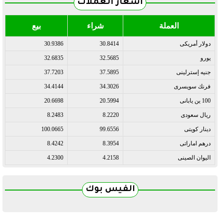
أسعار العملات
العملة
شراء
بيع
دولار أمريكى
30.8414
30.9386
يورو
32.5685
32.6835
جنيه إسترلينى
37.5895
37.7203
فرنك سويسرى
34.3026
34.4144
100 ين يابانى
20.5994
20.6698
ريال سعودى
8.2220
8.2483
دينار كويتى
99.6556
100.0665
درهم اماراتى
8.3954
8.4242
اليوان الصينى
4.2158
4.2300
الفيس بوك