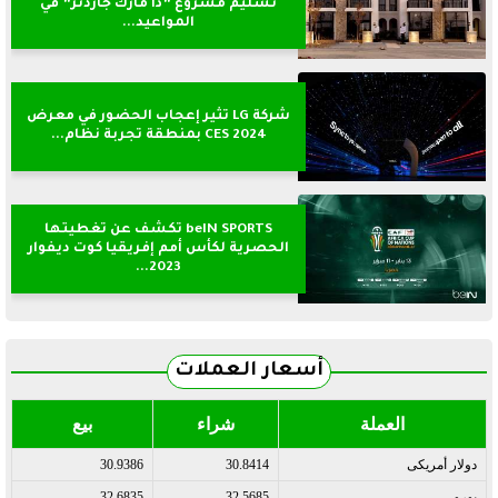
تسليم مشروع ”ذا مارك جاردنز” في
المواعيد...
شركة LG تثير إعجاب الحضور في معرض
CES 2024 بمنطقة تجربة نظام...
beIN SPORTS تكشف عن تغطيتها
الحصرية لكأس أمم إفريقيا كوت ديفوار
2023...
أسعار العملات
العملة
شراء
بيع
دولار أمريكى
30.8414
30.9386
يورو
32.5685
32.6835