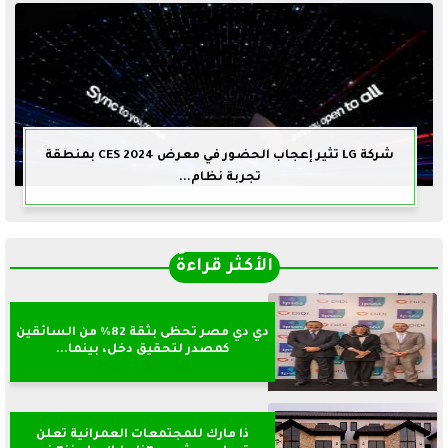
شركة LG تثير إعجاب الحضور في معرض CES 2024 بمنطقة
تجربة نظام...
الأكثر قراءةً
دي دي مصر تحظى بثقة 82% من السائقين
كمصدر لتحقيق دخل، بينما...
ذا مارك للمجتمعات العمرانية تعلن