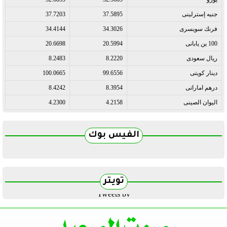
جنيه إسترلينى
37.5895
37.7203
فرنك سويسرى
34.3026
34.4144
100 ين يابانى
20.5994
20.6698
ريال سعودى
8.2220
8.2483
دينار كويتى
99.6556
100.0665
درهم اماراتى
8.3954
8.4242
اليوان الصينى
4.2158
4.2300
الفيس بوك
تويتر
Tweets by