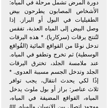
دورة المرض تشمل مرحلة في المياه:
الأشخاص المصابون يطرحون بيض
الطفيليات في البول أو البراز. إذا
وصل البيض إلى المياه العذبة، تفقس
لتُنتج يرقات (سركاريا). * هذه اليرقات
تدخل نوعًا من القواقع المائية (القُواقع
الوسطية) ثم تخرج وتطفو في المياه.
عند ملامسة الجلد، تخترق اليرقات
الجلد وتدخل الجسم مسببة العدوى. *
إذًا لكي يحدث انتقال، يجب توافر
ثلاث عناصر: براز أو بول ملوث يدخل
المياه، القواقع المضيفة في المياه،
ووجود اتصال بين الإنسان والمياه. ##