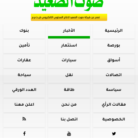
الرئيسية
الأخبار
بنوك
بورصة
استثمار
تأمين
أسواق
سيارات
عقارات
اتصالات
نقل
سياحة
سياسة
طاقة
العدد الورقي
مقالات الرأي
من نحن
اعلن معنا
الخصوصية
اتصل بنا



