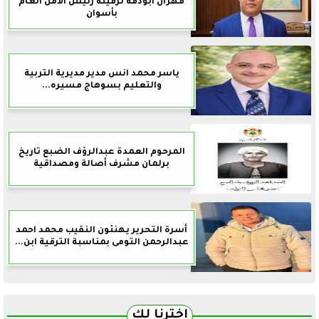
مهران ابودقة ترقيته رئيس الأمن العام
بأسوان
ياسر محمد انس مدير مديرية التربية
والتعليم بسوهاج مسيره...
المرحوم العمدة عبدالرؤف الضبع تاريخ
برلمان مشرف أصالة ومصداقية
أسرة التحرير يهنئون النقيب محمد احمد
عبدالرحمن التومى بمناسبة الترقية ابن...
اخترنا لك