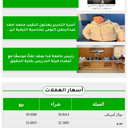
أسرة التحرير يهنئون النقيب محمد احمد
عبدالرحمن التومى بمناسبة الترقية ابن...
رئيس جامعة قنا يعقد لقاءً موسعًا مع
أعضاء هيئة التدريس بكلية الحقوق
أسعار العملات
العملة
شراء
بيع
دولار أمريكى
30.8414
30.9386
يورو
32.5685
32.6835