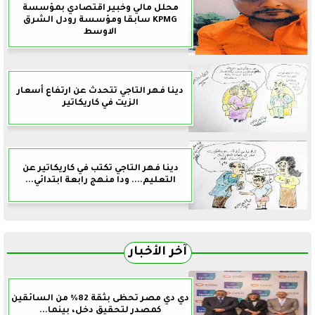
محلل مالي وخبير اقتصادي بمؤسسة
KPMG سابقا ومؤسسة رودل الشرق
الاوسط
دينا فهر التاجي تتحدث عن ارتفاع أسعار
الزيت في كاريكاتير
دينا فهر التاجي تكتب في كاريكاتير عن
التعليم.... ودا منهج رابعة ابتدائي...
آخر الأخبار
دي دي مصر تحظى بثقة 82% من السائقين
كمصدر لتحقيق دخل، بينما...