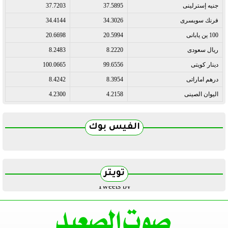
جنيه إسترلينى
37.5895
37.7203
فرنك سويسرى
34.3026
34.4144
100 ين يابانى
20.5994
20.6698
ريال سعودى
8.2220
8.2483
دينار كويتى
99.6556
100.0665
درهم اماراتى
8.3954
8.4242
اليوان الصينى
4.2158
4.2300
الفيس بوك
تويتر
Tweets by