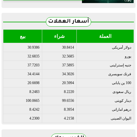
أسعار العملات
العملة
شراء
بيع
دولار أمريكى
30.8414
30.9386
يورو
32.5685
32.6835
جنيه إسترلينى
37.5895
37.7203
فرنك سويسرى
34.3026
34.4144
100 ين يابانى
20.5994
20.6698
ريال سعودى
8.2220
8.2483
دينار كويتى
99.6556
100.0665
درهم اماراتى
8.3954
8.4242
اليوان الصينى
4.2158
4.2300