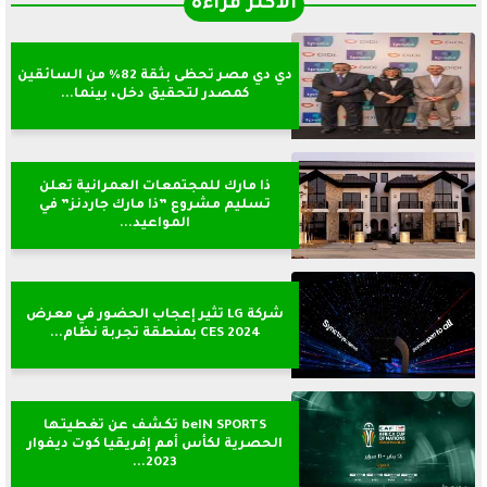
الأكثر قراءةً
دي دي مصر تحظى بثقة 82% من السائقين
كمصدر لتحقيق دخل، بينما...
ذا مارك للمجتمعات العمرانية تعلن
تسليم مشروع ”ذا مارك جاردنز” في
المواعيد...
شركة LG تثير إعجاب الحضور في معرض
CES 2024 بمنطقة تجربة نظام...
beIN SPORTS تكشف عن تغطيتها
الحصرية لكأس أمم إفريقيا كوت ديفوار
2023...