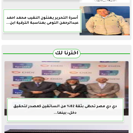
أسرة التحرير يهنئون النقيب محمد احمد
عبدالرحمن التومى بمناسبة الترقية ابن...
اخترنا لك
دي دي مصر تحظى بثقة 82% من السائقين كمصدر لتحقيق
دخل، بينما...