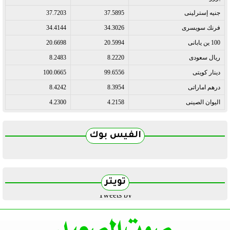
جنيه إسترلينى
37.5895
37.7203
فرنك سويسرى
34.3026
34.4144
100 ين يابانى
20.5994
20.6698
ريال سعودى
8.2220
8.2483
دينار كويتى
99.6556
100.0665
درهم اماراتى
8.3954
8.4242
اليوان الصينى
4.2158
4.2300
الفيس بوك
تويتر
Tweets by