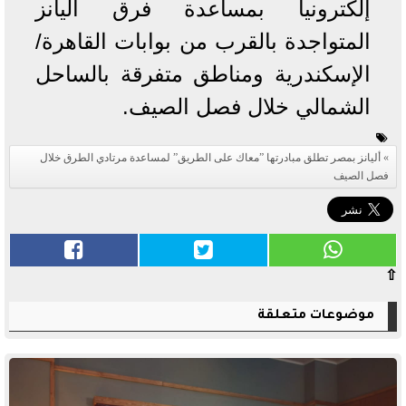
إلكترونياً بمساعدة فرق أليانز
المتواجدة بالقرب من بوابات القاهرة/
الإسكندرية ومناطق متفرقة بالساحل
الشمالي خلال فصل الصيف.
أليانز بمصر تطلق مبادرتها ”معاك على الطريق” لمساعدة مرتادي الطرق خلال
فصل الصيف
⇧
موضوعات متعلقة