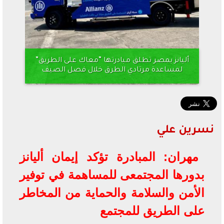
أليانز بمصر تطلق مبادرتها ”معاك على الطريق”
لمساعدة مرتادي الطرق خلال فصل الصيف
نسرين علي
مهران: المبادرة تؤكد إيمان أليانز
بدورها المجتمعى للمساهمة في توفير
الأمن والسلامة والحماية من المخاطر
على الطريق للمجتمع