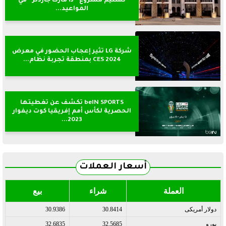
تسليم مشروع ”ذا مارك جاردنز” في
المواعيد...
شركة LG تثير إعجاب الحضور في معرض
CES 2024 بمنطقة تجربة نظام...
beIN SPORTS تكشف عن تغطيتها
الحصرية لكأس أمم إفريقيا كوت ديفوار
2023...
أسعار العملات
العملة
شراء
بيع
دولار أمريكى
30.8414
30.9386
يورو
32.5685
32.6835