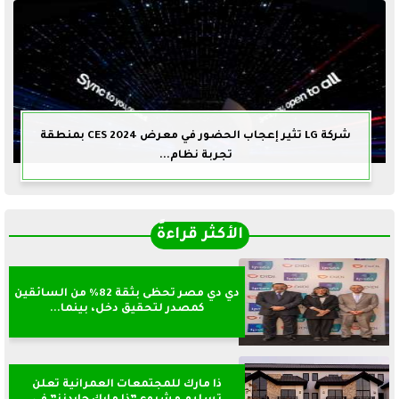
شركة LG تثير إعجاب الحضور في معرض CES 2024 بمنطقة
تجربة نظام...
الأكثر قراءةً
دي دي مصر تحظى بثقة 82% من السائقين
كمصدر لتحقيق دخل، بينما...
ذا مارك للمجتمعات العمرانية تعلن