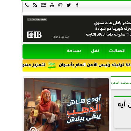







اتصالات
نقل
سياحة
ئيس الأمن العام بأسوان
لتعزيز جهود التنمية ومواجهة الأم
بتوقيت القاهرة
 أيه