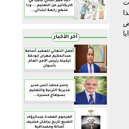
دينا فهر التاجي تكتب في
ت
كاريكاتير عن التعليم.... ودا
منهج رابعة ابتدائي...
ا
ض
ا
آخر الأخبار
أجمل التهاني للعقيد أسامة
عبدالحكيم مهران ابودقة
ترقيته رئيس الأمن العام
بأسوان
ياسر محمد انس مدير
مديرية التربية والتعليم
بسوهاج مسيره...
المرحوم العمدة عبدالرؤف
الضبع تاريخ برلمان مشرف
أصالة ومصداقية