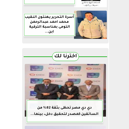
أسرة التحرير يهنئون النقيب
محمد احمد عبدالرحمن
التومى بمناسبة الترقية
ابن...
اخترنا لك
دي دي مصر تحظى بثقة 82% من
السائقين كمصدر لتحقيق دخل، بينما...