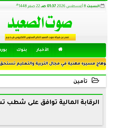
هـ
السبت
8 أغسطس 2026
01:37 صـ
22 صفر 1448

الأخبار
بنوك
بور
سوهاج مسيره مهنية في مجال التربية والتعليم تستحق الضوء
تأمين
2022-08-04 14:56:08
الرقابة المالية توافق على شطب ت