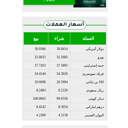
2023...
أسعار العملات
العملة
شراء
بيع
دولار أمريكى
30.8414
30.9386
يورو
32.5685
32.6835
جنيه إسترلينى
37.5895
37.7203
فرنك سويسرى
34.3026
34.4144
100 ين يابانى
20.5994
20.6698
ريال سعودى
8.2220
8.2483
دينار كويتى
99.6556
100.0665
درهم اماراتى
8.3954
8.4242
اليوان الصينى
4.2158
4.2300