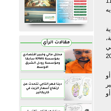
رقابة المالية، قرارًا رقم 1146
يه
في نهاية
تصفية،
مقالات الرأي
ار جنيه في
لتأمين الخاصة بنهاية عام 2021
محلل مالي وخبير اقتصادي
بمؤسسة KPMG سابقا
ومؤسسة رودل الشرق
الاوسط
و
ر
دينا فهر التاجي تتحدث عن
ارتفاع أسعار الزيت في
و
كاريكاتير