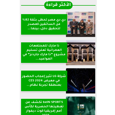
الأكثر قراءةً
دي دي مصر تحظى بثقة 82%
من السائقين كمصدر
لتحقيق دخل، بينما...
ذا مارك للمجتمعات
العمرانية تعلن تسليم
مشروع ”ذا مارك جاردنز” في
المواعيد...
شركة LG تثير إعجاب الحضور
في معرض CES 2024
بمنطقة تجربة نظام...
beIN SPORTS تكشف عن
تغطيتها الحصرية لكأس
أمم إفريقيا كوت ديفوار