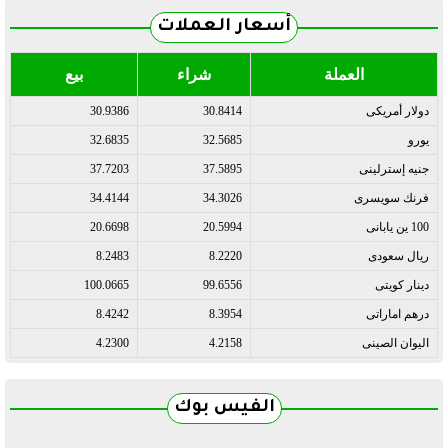
أسعار العملات
العملة
شراء
بيع
دولار أمريكى
30.8414
30.9386
يورو
32.5685
32.6835
جنيه إسترلينى
37.5895
37.7203
فرنك سويسرى
34.3026
34.4144
100 ين يابانى
20.5994
20.6698
ريال سعودى
8.2220
8.2483
دينار كويتى
99.6556
100.0665
درهم اماراتى
8.3954
8.4242
اليوان الصينى
4.2158
4.2300
الفيس بوك