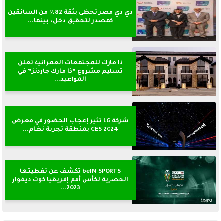
دي دي مصر تحظى بثقة 82% من السائقين
كمصدر لتحقيق دخل، بينما...
ذا مارك للمجتمعات العمرانية تعلن
تسليم مشروع ”ذا مارك جاردنز” في
المواعيد...
شركة LG تثير إعجاب الحضور في معرض
CES 2024 بمنطقة تجربة نظام...
beIN SPORTS تكشف عن تغطيتها
الحصرية لكأس أمم إفريقيا كوت ديفوار
2023...