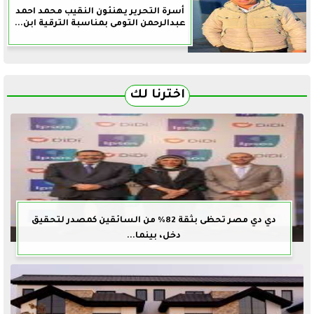
أسرة التحرير يهنئون النقيب محمد احمد
عبدالرحمن التومى بمناسبة الترقية ابن...
اخترنا لك
دي دي مصر تحظى بثقة 82% من السائقين كمصدر لتحقيق
دخل، بينما...