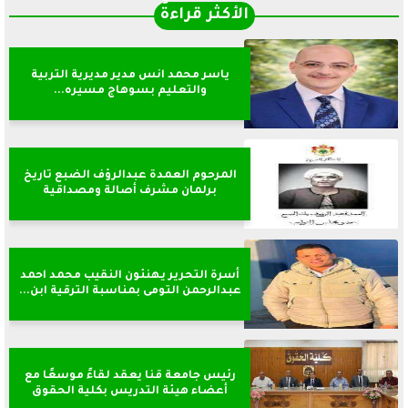
الأكثر قراءةً
ياسر محمد انس مدير مديرية التربية
والتعليم بسوهاج مسيره...
المرحوم العمدة عبدالرؤف الضبع تاريخ
برلمان مشرف أصالة ومصداقية
أسرة التحرير يهنئون النقيب محمد احمد
عبدالرحمن التومى بمناسبة الترقية ابن...
رئيس جامعة قنا يعقد لقاءً موسعًا مع
أعضاء هيئة التدريس بكلية الحقوق