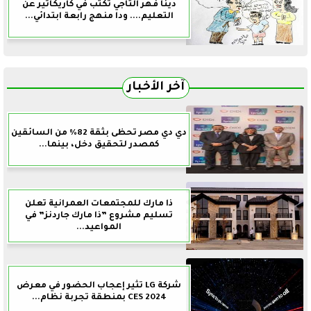
دينا فهر التاجي تكتب في كاريكاتير عن
التعليم.... ودا منهج رابعة ابتدائي...
آخر الأخبار
دي دي مصر تحظى بثقة 82% من السائقين
كمصدر لتحقيق دخل، بينما...
ذا مارك للمجتمعات العمرانية تعلن
تسليم مشروع ”ذا مارك جاردنز” في
المواعيد...
شركة LG تثير إعجاب الحضور في معرض
CES 2024 بمنطقة تجربة نظام...