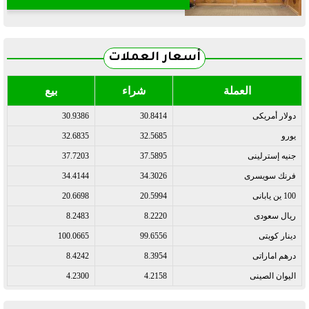
أسعار العملات
العملة
شراء
بيع
دولار أمريكى
30.8414
30.9386
يورو
32.5685
32.6835
جنيه إسترلينى
37.5895
37.7203
فرنك سويسرى
34.3026
34.4144
100 ين يابانى
20.5994
20.6698
ريال سعودى
8.2220
8.2483
دينار كويتى
99.6556
100.0665
درهم اماراتى
8.3954
8.4242
اليوان الصينى
4.2158
4.2300