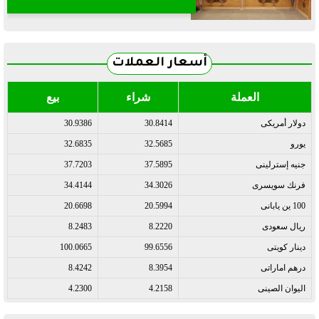
أسعار العملات
العملة
شراء
بيع
دولار أمريكى
30.8414
30.9386
يورو
32.5685
32.6835
جنيه إسترلينى
37.5895
37.7203
فرنك سويسرى
34.3026
34.4144
100 ين يابانى
20.5994
20.6698
ريال سعودى
8.2220
8.2483
دينار كويتى
99.6556
100.0665
درهم اماراتى
8.3954
8.4242
اليوان الصينى
4.2158
4.2300