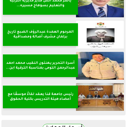
ياسر محمد انس مدير مديرية التربية
والتعليم بسوهاج مسيره...
المرحوم العمدة عبدالرؤف الضبع تاريخ
برلمان مشرف أصالة ومصداقية
أسرة التحرير يهنئون النقيب محمد احمد
عبدالرحمن التومى بمناسبة الترقية ابن...
رئيس جامعة قنا يعقد لقاءً موسعًا مع
أعضاء هيئة التدريس بكلية الحقوق