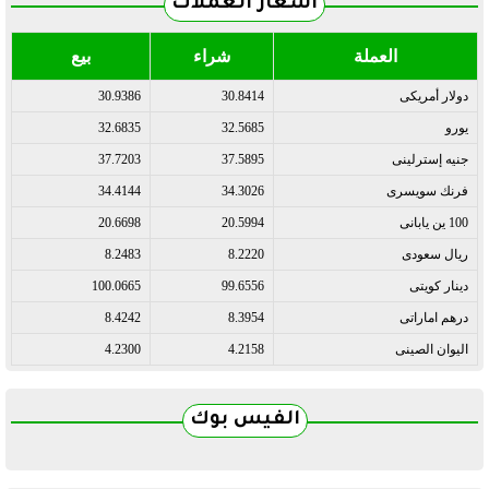
أسعار العملات
العملة
شراء
بيع
دولار أمريكى
30.8414
30.9386
يورو
32.5685
32.6835
جنيه إسترلينى
37.5895
37.7203
فرنك سويسرى
34.3026
34.4144
100 ين يابانى
20.5994
20.6698
ريال سعودى
8.2220
8.2483
دينار كويتى
99.6556
100.0665
درهم اماراتى
8.3954
8.4242
اليوان الصينى
4.2158
4.2300
الفيس بوك