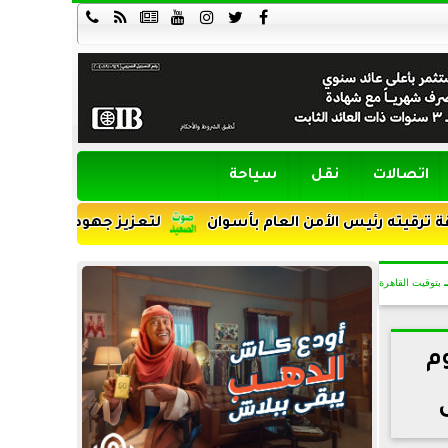







اتصالات
نقل
سياحة
ن العام بأسوان
لتعزيز جهود التنمية ومواجهة الأمية.. توق
بتوقيت القاهرة
وم
​