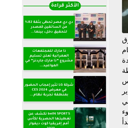
الأكثر قراءةً
دي دي مصر تحظى بثقة 82%
من السائقين كمصدر
لتحقيق دخل، بينما...
ق
م
ذا مارك للمجتمعات
العمرانية تعلن تسليم
دة
مشروع ”ذا مارك جاردنز” في
المواعيد...
ة
س
شركة LG تثير إعجاب الحضور
ر
في معرض CES 2024
بمنطقة تجربة نظام...
ي
وء
beIN SPORTS تكشف عن
تغطيتها الحصرية لكأس
أ
أمم إفريقيا كوت ديفوار