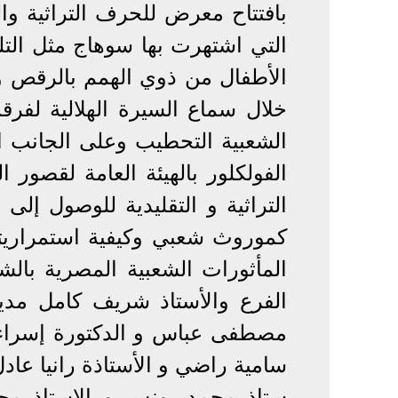
بافتتاح معرض للحرف التراثية وال
التي اشتهرت بها سوهاج مثل التل
الأطفال من ذوي الهمم بالرقص و
خلال سماع السيرة الهلالية لفرقة
الشعبية التحطيب ​وعلى الجانب 
الفولكلور بالهيئة العامة لقصور
التراثية و التقليدية للوصول إلى
كموروث شعبي وكيفية استمراريته
المأثورات الشعبية المصرية بال
الفرع والأستاذ شريف كامل مدي
مصطفى عباس و الدكتورة إسراء م
سامية راضي و الأستاذة رانيا عاد
ستاذ محمد يونس و الاستاذ محم