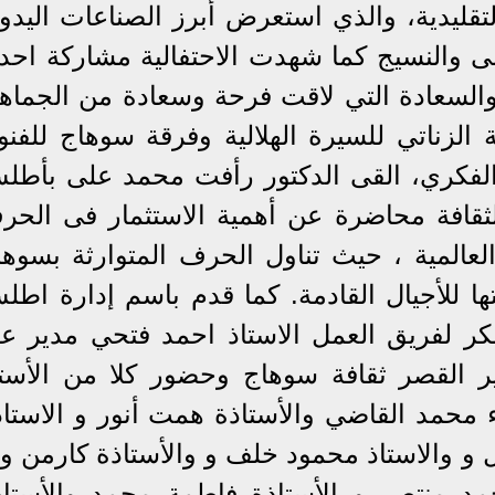
تقليدية، والذي استعرض أبرز الصناعات اليدوي
ى والنسيج ​كما شهدت الاحتفالية مشاركة احد
السعادة التي لاقت فرحة وسعادة من الجماهي
 الزناتي للسيرة الهلالية وفرقة سوهاج للفنو
الفكري، القى الدكتور رأفت محمد على بأطل
 الثقافة محاضرة عن أهمية الاستثمار فى الحر
 العالمية ، حيث تناول الحرف المتوارثة بسوها
ا للأجيال القادمة. كما قدم باسم إدارة اطل
شكر لفريق العمل الاستاذ احمد فتحي مدير عا
ر القصر ثقافة سوهاج وحضور كلا من الأستا
حمد القاضي والأستاذة همت أنور و الاستاذ
ل و والاستاذ محمود خلف و والأستاذة كارمن وا
د منتصر و الأستاذة فاطمة محمد والأستاذ