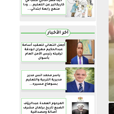
دينا فهر التاجي تكتب في
كاريكاتير عن التعليم.... ودا
منهج رابعة ابتدائي...
آخر الأخبار
أجمل التهاني للعقيد أسامة
عبدالحكيم مهران ابودقة
ترقيته رئيس الأمن العام
بأسوان
ياسر محمد انس مدير
مديرية التربية والتعليم
بسوهاج مسيره...
المرحوم العمدة عبدالرؤف
الضبع تاريخ برلمان مشرف
أصالة ومصداقية