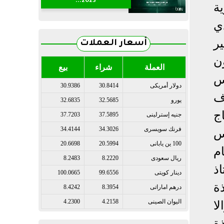
2023...
ة
ي
ر
أسعار العملات
ن
العملة
شراء
بيع
س
دولار أمريكى
30.8414
30.9386
ف
يورو
32.5685
32.6835
ج
جنيه إسترلينى
37.5895
37.7203
فرنك سويسرى
34.3026
34.4144
س
100 ين يابانى
20.5994
20.6698
م
ريال سعودى
8.2220
8.2483
ذ
دينار كويتى
99.6556
100.0665
ة
درهم اماراتى
8.3954
8.4242
اليوان الصينى
4.2158
4.2300
لا
ة