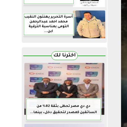
أسرة التحرير يهنئون النقيب
محمد احمد عبدالرحمن
التومى بمناسبة الترقية
ابن...
اخترنا لك
دي دي مصر تحظى بثقة 82% من
السائقين كمصدر لتحقيق دخل، بينما...