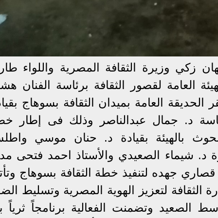
هان زكي وزيرة الثقافة المصرية واللواء طار
ة العامة لقصور الثقافة برئاسة الفنان هشا
ر الحديقة العامة بميدان الثقافة بسوهاج بقيا
ئاسة د. جمال عبدالناصر وذلك فى إطار خط
لبحوث بالهيئة بقيادة د. حنان موسي واطل
رة د. شيماء الصعيدي والأستاذ احمد فتحى مدي
قصاري جهده لتنفيذ خطة الثقافة بسوهاج و​تأت
رة الثقافة لتعزيز الهوية المصرية وتسليط الض
 الصعيد وتضمنت الفعالية برنامجاً ثرياً بد