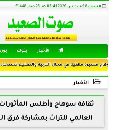
هـ
السبت
8 أغسطس 2026
06:41 صـ
23 صفر 1448

الأخبار
بنوك
بور
سيره مهنية في مجال التربية والتعليم تستحق الضوء
أجمل 
الأخبار
2026-04-19 01:39:52
ثقافة سوهاج وأطلس المأثورات الش
العالمي للتراث بمشاركة فرق ال