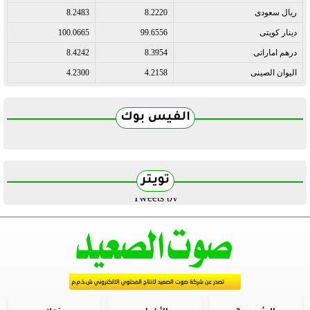
ريال سعودى
8.2220
8.2483
دينار كويتى
99.6556
100.0665
درهم اماراتى
8.3954
8.4242
اليوان الصينى
4.2158
4.2300
الفيس بوك
تويتر
Tweets by