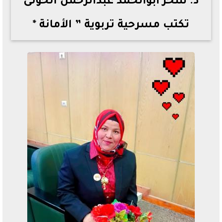
د. سحر ابوالحمد عبدالرحمن الخولى
تكتب مسرحية تربوية ” الأمانة *