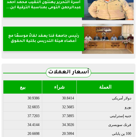
أسرة التحرير يهنئون النقيب محمد احمد
عبدالرحمن التومى بمناسبة الترقية ابن...
رئيس جامعة قنا يعقد لقاءً موسعًا مع
أعضاء هيئة التدريس بكلية الحقوق
أسعار العملات
العملة
شراء
بيع
دولار أمريكى
30.8414
30.9386
يورو
32.5685
32.6835
جنيه إسترلينى
37.5895
37.7203
فرنك سويسرى
34.3026
34.4144
100 ين يابانى
20.5994
20.6698