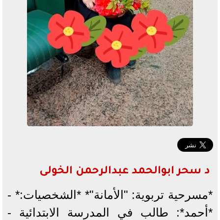
د سحر ابوالحمد عبدالرحمن الخولى
*مسرحية تربوية: "الأمانة"* *الشخصيات:* -
*أحمد*: طالب في المدرسة الابتدائية -