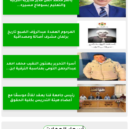
ياسر محمد انس مدير مديرية التربية
والتعليم بسوهاج مسيره...
المرحوم العمدة عبدالرؤف الضبع تاريخ
برلمان مشرف أصالة ومصداقية
أسرة التحرير يهنئون النقيب محمد احمد
عبدالرحمن التومى بمناسبة الترقية ابن...
رئيس جامعة قنا يعقد لقاءً موسعًا مع
أعضاء هيئة التدريس بكلية الحقوق