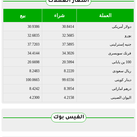
أسعار العملات
العملة
شراء
بيع
دولار أمريكى
30.8414
30.9386
يورو
32.5685
32.6835
جنيه إسترلينى
37.5895
37.7203
فرنك سويسرى
34.3026
34.4144
100 ين يابانى
20.5994
20.6698
ريال سعودى
8.2220
8.2483
دينار كويتى
99.6556
100.0665
درهم اماراتى
8.3954
8.4242
اليوان الصينى
4.2158
4.2300
الفيس بوك