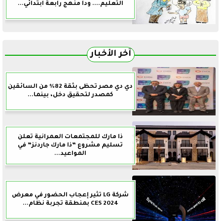
التعليم.... ودا منهج رابعة ابتدائي...
آخر الأخبار
دي دي مصر تحظى بثقة 82% من السائقين
كمصدر لتحقيق دخل، بينما...
ذا مارك للمجتمعات العمرانية تعلن
تسليم مشروع ”ذا مارك جاردنز” في
المواعيد...
شركة LG تثير إعجاب الحضور في معرض
CES 2024 بمنطقة تجربة نظام...