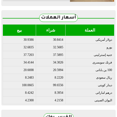
أسعار العملات
العملة
شراء
بيع
دولار أمريكى
30.8414
30.9386
يورو
32.5685
32.6835
جنيه إسترلينى
37.5895
37.7203
فرنك سويسرى
34.3026
34.4144
100 ين يابانى
20.5994
20.6698
ريال سعودى
8.2220
8.2483
دينار كويتى
99.6556
100.0665
درهم اماراتى
8.3954
8.4242
اليوان الصينى
4.2158
4.2300