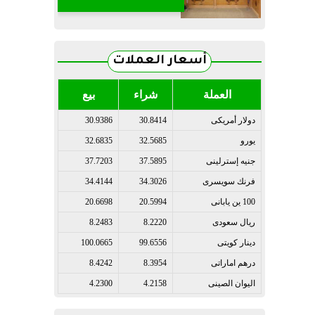
أسعار العملات
العملة
شراء
بيع
دولار أمريكى
30.8414
30.9386
يورو
32.5685
32.6835
جنيه إسترلينى
37.5895
37.7203
فرنك سويسرى
34.3026
34.4144
100 ين يابانى
20.5994
20.6698
ريال سعودى
8.2220
8.2483
دينار كويتى
99.6556
100.0665
درهم اماراتى
8.3954
8.4242
اليوان الصينى
4.2158
4.2300