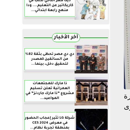
دينا فهر التاجي تكتب في
كاريكاتير عن التعليم.... ودا
منهج رابعة ابتدائي...
آخر الأخبار
دي دي مصر تحظى بثقة 82%
من السائقين كمصدر
لتحقيق دخل، بينما...
ذا مارك للمجتمعات
العمرانية تعلن تسليم
مشروع ”ذا مارك جاردنز” في
ة
المواعيد...
ى
شركة LG تثير إعجاب الحضور
في معرض CES 2024
بمنطقة تجربة نظام...