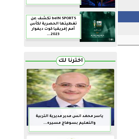
beIN SPORTS تكشف عن
تغطيتها الحصرية لكأس
أمم إفريقيا كوت ديفوار
2023...
اخترنا لك
ياسر محمد انس مدير مديرية التربية
والتعليم بسوهاج مسيره...