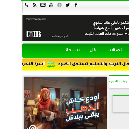







اتصالات
نقل
سياحة
والتعليم تستحق الضوء
أسرة التحرير يهنئون الدكتور احمد 
بتوقيت القاهرة