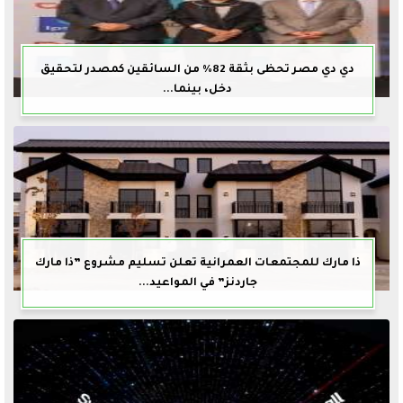
دي دي مصر تحظى بثقة 82% من السائقين كمصدر لتحقيق
دخل، بينما...
ذا مارك للمجتمعات العمرانية تعلن تسليم مشروع ”ذا مارك
جاردنز” في المواعيد...