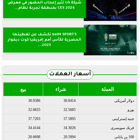
شركة LG تثير إعجاب الحضور في معرض
CES 2024 بمنطقة تجربة نظام...
beIN SPORTS تكشف عن تغطيتها
الحصرية لكأس أمم إفريقيا كوت ديفوار
2023...
أسعار العملات
العملة
شراء
بيع
دولار أمريكى
30.8414
30.9386
يورو
32.5685
32.6835
جنيه إسترلينى
37.5895
37.7203
فرنك سويسرى
34.3026
34.4144
100 ين يابانى
20.5994
20.6698