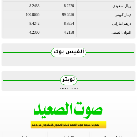
ريال سعودى
8.2220
8.2483
دينار كويتى
99.6556
100.0665
درهم اماراتى
8.3954
8.4242
اليوان الصينى
4.2158
4.2300
الفيس بوك
تويتر
Tweets by