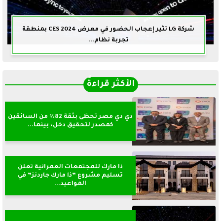
شركة LG تثير إعجاب الحضور في معرض CES 2024 بمنطقة
تجربة نظام...
الأكثر قراءةً
دي دي مصر تحظى بثقة 82% من السائقين
كمصدر لتحقيق دخل، بينما...
ذا مارك للمجتمعات العمرانية تعلن
تسليم مشروع ”ذا مارك جاردنز” في
المواعيد...