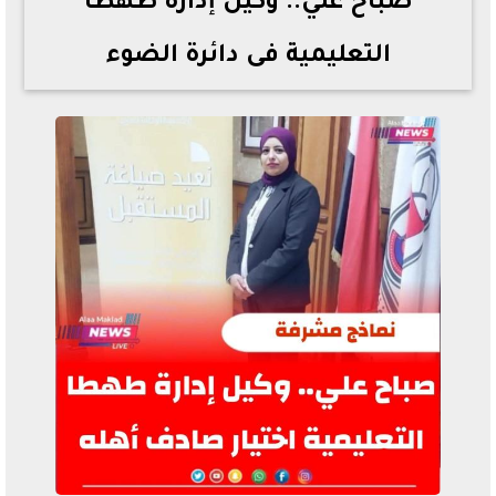
صباح علي.. وكيل إدارة طهطا
التعليمية فى دائرة الضوء