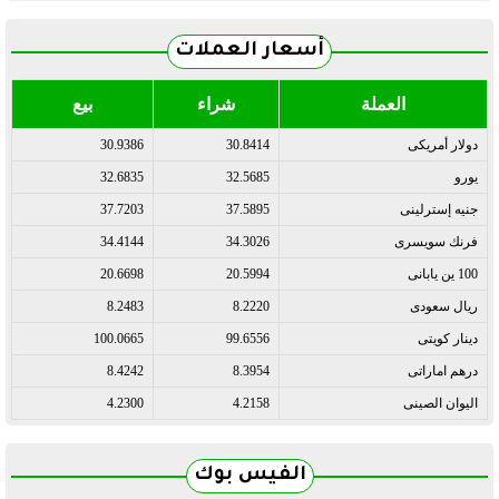
أسعار العملات
العملة
شراء
بيع
دولار أمريكى
30.8414
30.9386
يورو
32.5685
32.6835
جنيه إسترلينى
37.5895
37.7203
فرنك سويسرى
34.3026
34.4144
100 ين يابانى
20.5994
20.6698
ريال سعودى
8.2220
8.2483
دينار كويتى
99.6556
100.0665
درهم اماراتى
8.3954
8.4242
اليوان الصينى
4.2158
4.2300
الفيس بوك