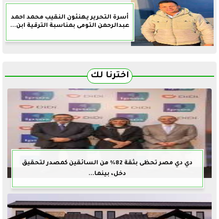
أسرة التحرير يهنئون النقيب محمد احمد
عبدالرحمن التومى بمناسبة الترقية ابن...
اخترنا لك
دي دي مصر تحظى بثقة 82% من السائقين كمصدر لتحقيق
دخل، بينما...