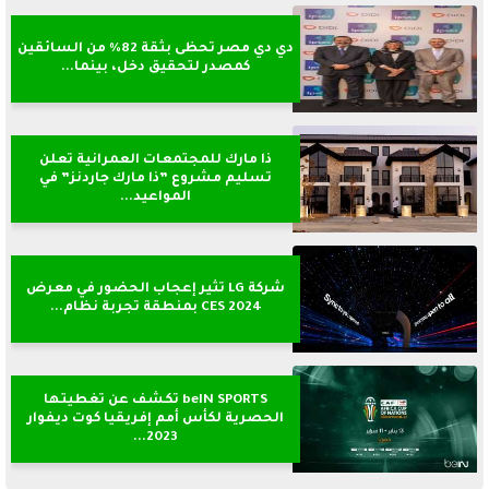
دي دي مصر تحظى بثقة 82% من السائقين
كمصدر لتحقيق دخل، بينما...
ذا مارك للمجتمعات العمرانية تعلن
تسليم مشروع ”ذا مارك جاردنز” في
المواعيد...
شركة LG تثير إعجاب الحضور في معرض
CES 2024 بمنطقة تجربة نظام...
beIN SPORTS تكشف عن تغطيتها
الحصرية لكأس أمم إفريقيا كوت ديفوار
2023...