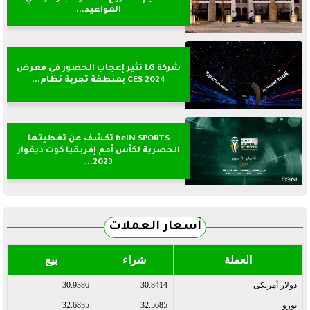
المواعيد...
شركة LG تثير إعجاب الحضور في معرض
CES 2024 بمنطقة تجربة نظام...
beIN SPORTS تكشف عن تغطيتها
الحصرية لكأس أمم إفريقيا كوت ديفوار
2023...
أسعار العملات
العملة
شراء
بيع
دولار أمريكى
30.8414
30.9386
يورو
32.5685
32.6835