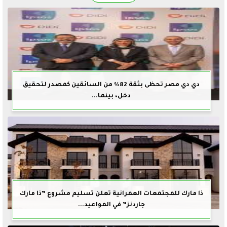
دي دي مصر تحظى بثقة 82% من السائقين كمصدر لتحقيق
دخل، بينما...
ذا مارك للمجتمعات العمرانية تعلن تسليم مشروع ”ذا مارك
جاردنز” في المواعيد...