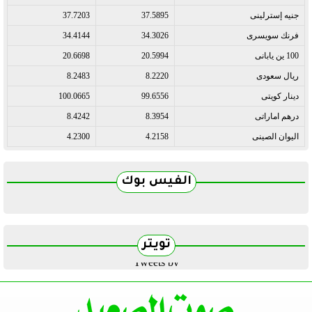
جنيه إسترلينى
37.5895
37.7203
فرنك سويسرى
34.3026
34.4144
100 ين يابانى
20.5994
20.6698
ريال سعودى
8.2220
8.2483
دينار كويتى
99.6556
100.0665
درهم اماراتى
8.3954
8.4242
اليوان الصينى
4.2158
4.2300
الفيس بوك
تويتر
Tweets by