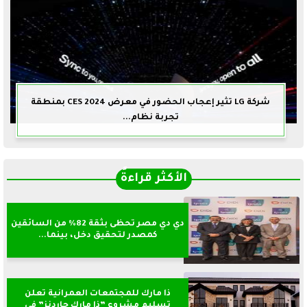
شركة LG تثير إعجاب الحضور في معرض CES 2024 بمنطقة
تجربة نظام...
الأكثر قراءةً
دي دي مصر تحظى بثقة 82% من السائقين
كمصدر لتحقيق دخل، بينما...
ذا مارك للمجتمعات العمرانية تعلن
تسليم مشروع ”ذا مارك جاردنز” في