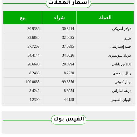
أسعار العملات
العملة
شراء
بيع
دولار أمريكى
30.8414
30.9386
يورو
32.5685
32.6835
جنيه إسترلينى
37.5895
37.7203
فرنك سويسرى
34.3026
34.4144
100 ين يابانى
20.5994
20.6698
ريال سعودى
8.2220
8.2483
دينار كويتى
99.6556
100.0665
درهم اماراتى
8.3954
8.4242
اليوان الصينى
4.2158
4.2300
الفيس بوك