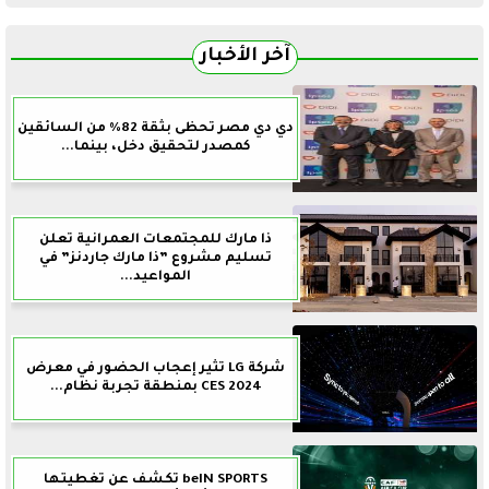
آخر الأخبار
دي دي مصر تحظى بثقة 82% من السائقين
كمصدر لتحقيق دخل، بينما...
ذا مارك للمجتمعات العمرانية تعلن
تسليم مشروع ”ذا مارك جاردنز” في
المواعيد...
شركة LG تثير إعجاب الحضور في معرض
CES 2024 بمنطقة تجربة نظام...
beIN SPORTS تكشف عن تغطيتها