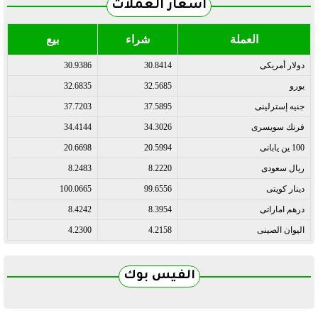
أسعار العملات
العملة
شراء
بيع
دولار أمريكى
30.8414
30.9386
يورو
32.5685
32.6835
جنيه إسترلينى
37.5895
37.7203
فرنك سويسرى
34.3026
34.4144
100 ين يابانى
20.5994
20.6698
ريال سعودى
8.2220
8.2483
دينار كويتى
99.6556
100.0665
درهم اماراتى
8.3954
8.4242
اليوان الصينى
4.2158
4.2300
الفيس بوك