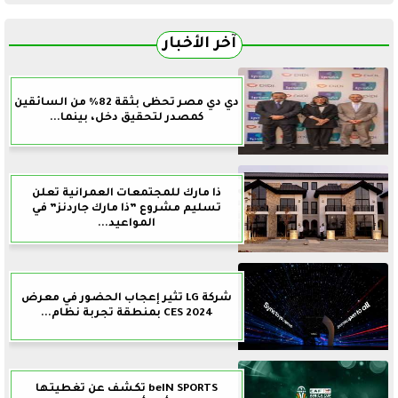
آخر الأخبار
دي دي مصر تحظى بثقة 82% من السائقين
كمصدر لتحقيق دخل، بينما...
ذا مارك للمجتمعات العمرانية تعلن
تسليم مشروع ”ذا مارك جاردنز” في
المواعيد...
شركة LG تثير إعجاب الحضور في معرض
CES 2024 بمنطقة تجربة نظام...
beIN SPORTS تكشف عن تغطيتها