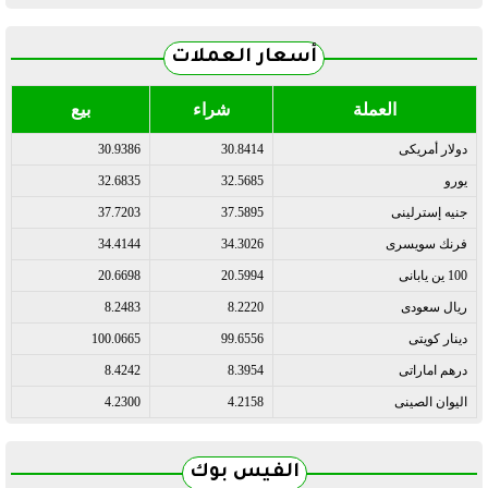
أسعار العملات
العملة
شراء
بيع
دولار أمريكى
30.8414
30.9386
يورو
32.5685
32.6835
جنيه إسترلينى
37.5895
37.7203
فرنك سويسرى
34.3026
34.4144
100 ين يابانى
20.5994
20.6698
ريال سعودى
8.2220
8.2483
دينار كويتى
99.6556
100.0665
درهم اماراتى
8.3954
8.4242
اليوان الصينى
4.2158
4.2300
الفيس بوك