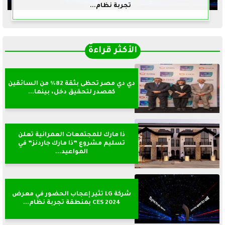
تجربة نظام...
الأكثر قراءةً
دي دي مصر تحظى بثقة 82% من السائقين
كمصدر لتحقيق دخل، بينما...
ذا مارك للمجتمعات العمرانية تعلن
تسليم مشروع ”ذا مارك جاردنز” في
المواعيد...
شركة LG تثير إعجاب الحضور في معرض
CES 2024 بمنطقة تجربة نظام...