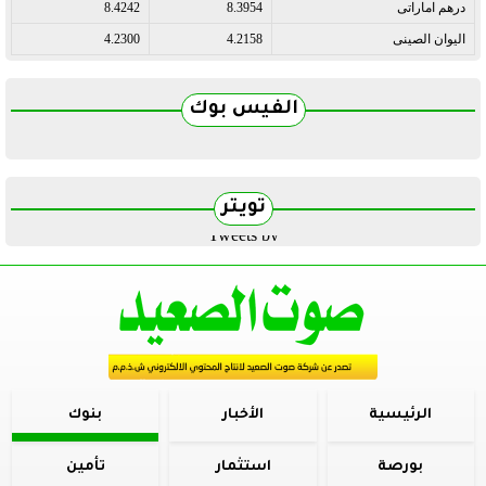
درهم اماراتى
8.3954
8.4242
اليوان الصينى
4.2158
4.2300
الفيس بوك
تويتر
Tweets by
الرئيسية
الأخبار
بنوك
بورصة
استثمار
تأمين