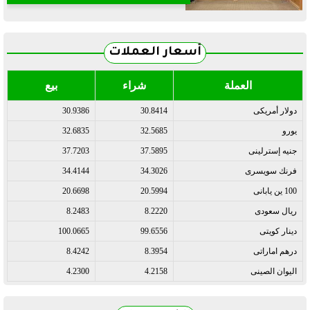
أسعار العملات
العملة
شراء
بيع
دولار أمريكى
30.8414
30.9386
يورو
32.5685
32.6835
جنيه إسترلينى
37.5895
37.7203
فرنك سويسرى
34.3026
34.4144
100 ين يابانى
20.5994
20.6698
ريال سعودى
8.2220
8.2483
دينار كويتى
99.6556
100.0665
درهم اماراتى
8.3954
8.4242
اليوان الصينى
4.2158
4.2300