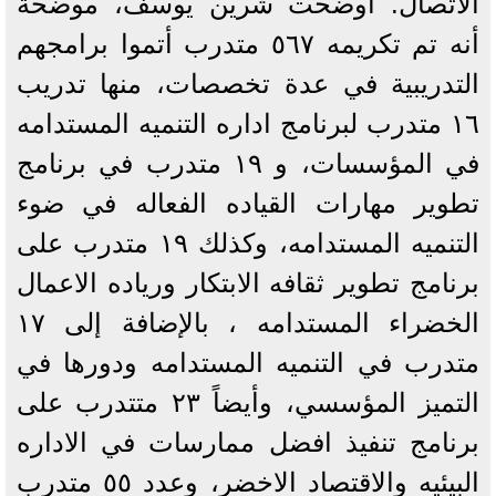
الاتصال. أوضحت شرين يوسف، موضحة
أنه تم تكريمه ٥٦٧ متدرب أتموا برامجهم
التدريبية في عدة تخصصات، منها تدريب
١٦ متدرب لبرنامج اداره التنميه المستدامه
في المؤسسات، و ١٩ متدرب في برنامج
تطوير مهارات القياده الفعاله في ضوء
التنميه المستدامه، وكذلك ١٩ متدرب على
برنامج تطوير ثقافه الابتكار ورياده الاعمال
الخضراء المستدامه ، بالإضافة إلى ١٧
متدرب في التنميه المستدامه ودورها في
التميز المؤسسي، وأيضاً ٢٣ متتدرب على
برنامج تنفيذ افضل ممارسات في الاداره
البيئيه والاقتصاد الاخضر، وعدد ٥٥ متدرب