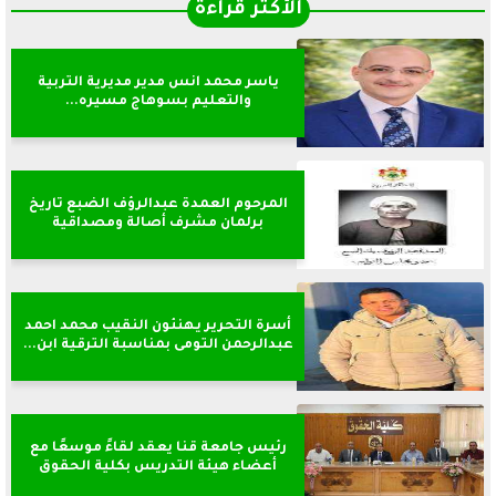
الأكثر قراءةً
ياسر محمد انس مدير مديرية التربية
والتعليم بسوهاج مسيره...
المرحوم العمدة عبدالرؤف الضبع تاريخ
برلمان مشرف أصالة ومصداقية
أسرة التحرير يهنئون النقيب محمد احمد
عبدالرحمن التومى بمناسبة الترقية ابن...
رئيس جامعة قنا يعقد لقاءً موسعًا مع
أعضاء هيئة التدريس بكلية الحقوق