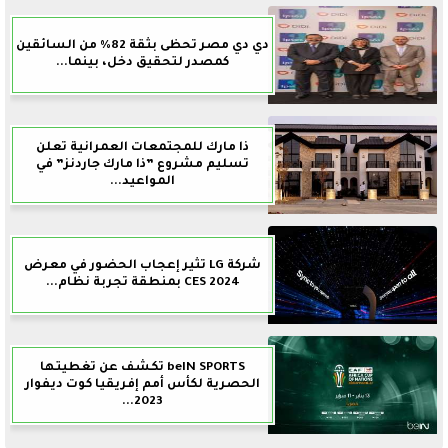
دي دي مصر تحظى بثقة 82% من السائقين
كمصدر لتحقيق دخل، بينما...
ذا مارك للمجتمعات العمرانية تعلن
تسليم مشروع ”ذا مارك جاردنز” في
المواعيد...
شركة LG تثير إعجاب الحضور في معرض
CES 2024 بمنطقة تجربة نظام...
beIN SPORTS تكشف عن تغطيتها
الحصرية لكأس أمم إفريقيا كوت ديفوار
2023...