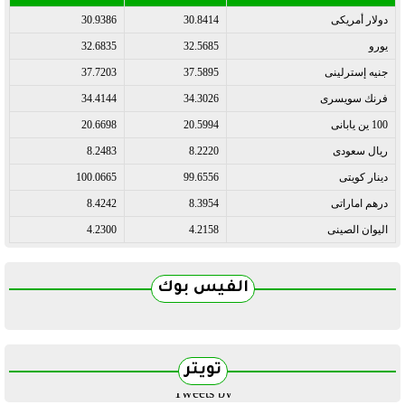
دولار أمريكى
30.8414
30.9386
يورو
32.5685
32.6835
جنيه إسترلينى
37.5895
37.7203
فرنك سويسرى
34.3026
34.4144
100 ين يابانى
20.5994
20.6698
ريال سعودى
8.2220
8.2483
دينار كويتى
99.6556
100.0665
درهم اماراتى
8.3954
8.4242
اليوان الصينى
4.2158
4.2300
الفيس بوك
تويتر
Tweets by