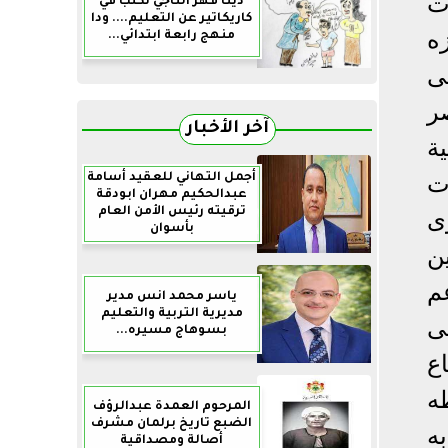
ت
دينا فهر التاجي تكتب في
كاريكاتير عن التعليم.... ودا
ه
منهج رابعة ابتدائي...
ى
ر
آخر الأخبار
ة
ت
أجمل التهاني للعقيد أسامة
عبدالحكيم مهران ابودقة
ترقيته رئيس الأمن العام
ى
بأسوان
ن
م
ياسر محمد انس مدير
مديرية التربية والتعليم
ى
بسوهاج مسيره...
ع
ه
المرحوم العمدة عبدالرؤف
الضبع تاريخ برلمان مشرف
ه
أصالة ومصداقية