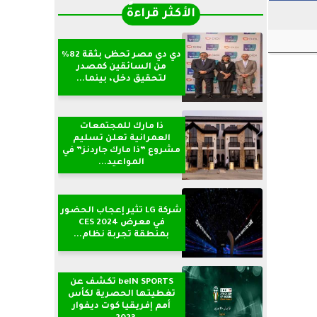
الأكثر قراءةً
دي دي مصر تحظى بثقة 82%
من السائقين كمصدر
لتحقيق دخل، بينما...
ذا مارك للمجتمعات
العمرانية تعلن تسليم
مشروع ”ذا مارك جاردنز” في
المواعيد...
شركة LG تثير إعجاب الحضور
في معرض CES 2024
بمنطقة تجربة نظام...
beIN SPORTS تكشف عن
تغطيتها الحصرية لكأس
أمم إفريقيا كوت ديفوار