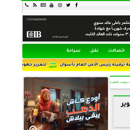







اتصالات
نقل
سياحة
يس الأمن العام بأسوان
لتعزيز جهود التنمية ومواجهة الأمي
بتوقيت القاهرة
ير