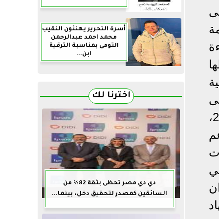
ى
ة
أسرة التحرير يهنئون النقيب
محمد احمد عبدالرحمن
ة
التومى بمناسبة الترقية
ابن...
ا
ة
اخترنا لك
لى
ان البنك الأهلي المصري يقدم الدعم لمستشفى حميات العباسية منذ عام 2014،
م
ت
 للتنمية تماشياً مع رؤية مصر 2030 في
دي دي مصر تحظى بثقة 82% من
ن
السائقين كمصدر لتحقيق دخل، بينما...
د