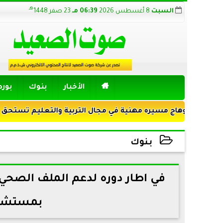
هـ
السبت
8 أغسطس 2026
06:39 مـ
23 صفر 1448

الأخبار
بنوك
بور
وهاج مسيره مهنية في مجال التربية والتعليم تستحق الضوء
بنوك
2024-09-27 13:46:09
في اطار دوره لدعم الملف الصحي.
بمستشفى