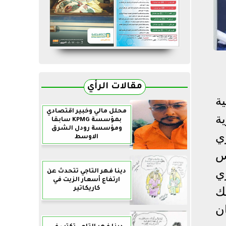
مقالات الرأي
ة
محلل مالي وخبير اقتصادي
ة
بمؤسسة KPMG سابقا
ومؤسسة رودل الشرق
ي
الاوسط
س
ي
دينا فهر التاجي تتحدث عن
ارتفاع أسعار الزيت في
ك
كاريكاتير
ن