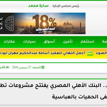
سارة محمد
رئيس مجلس الإدارة
صة
استثمار
تأمين
أسواق
سيارات
عقارات
أجمل التهاني للعقيد أسامة عبدالحكيم مهران ابودقة ترقيته رئ
الجمعة، 27 سبتمبر 2024
01:46 مـ
. البنك الأهلي المصري يفتتح مشروعات تطو
 الحميات بالعباسية