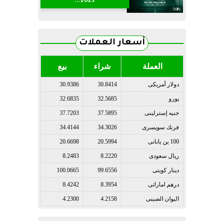
2023...
أسعار العملات
العملة
شراء
بيع
دولار أمريكى
30.8414
30.9386
يورو
32.5685
32.6835
جنيه إسترلينى
37.5895
37.7203
فرنك سويسرى
34.3026
34.4144
100 ين يابانى
20.5994
20.6698
ريال سعودى
8.2220
8.2483
دينار كويتى
99.6556
100.0665
درهم اماراتى
8.3954
8.4242
اليوان الصينى
4.2158
4.2300