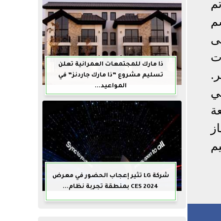
م
عة المكتسبة HIV، قسم
ى
ت
ذا مارك للمجتمعات العمرانية تعلن
.
تسليم مشروع ”ذا مارك جاردنز” في
المواعيد...
ي
ة
هاز
يم
شركة LG تثير إعجاب الحضور في معرض
CES 2024 بمنطقة تجربة نظام...