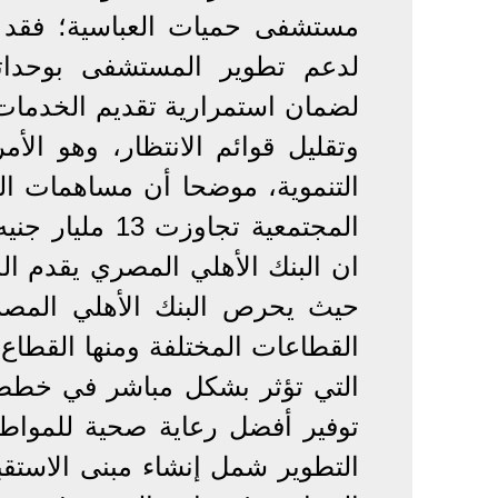
مستشفى حميات العباسية؛ فقد با
لدعم تطوير المستشفى بوحداتها
لضمان استمرارية تقديم الخدمات
وتقليل قوائم الانتظار، وهو ال
التنموية، موضحا أن مساهمات ال
المجتمعية تجاو
حيث يحرص البنك الأهلي المصر
القطاعات المختلفة ومنها القطا
توفير أفضل رعاية صحية للمواطن
التطوير شمل إنشاء مبنى الاستقب