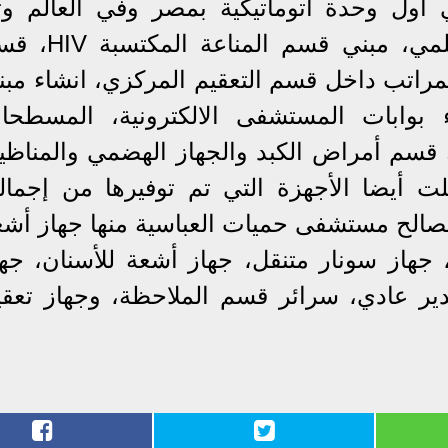
ول وحدة أتوماتيكية بمصر وفي العالم وت
تسجيلها في أكاديمية البحث العلمي، مبني قسم المنا
مراتب داخل قسم التعقيم المركزي، انشاء مبن
ء بوابات المستشفى الالكترونية، المسطحا
 قسم أمراض الكبد والجهاز الهضمي والمناظير
 أيضا الأجهزة التي تم توفيرها من إجمال
صالح مستشفى حميات العباسية منها جهاز أشع
قطعية، جهاز سونار High End، جهاز سونار متنقل، جهاز أشعة للأسنان، ج
عدد (2) جهاز تخدير عادي، سرائر قسم الملاحظة، وجهاز تعق