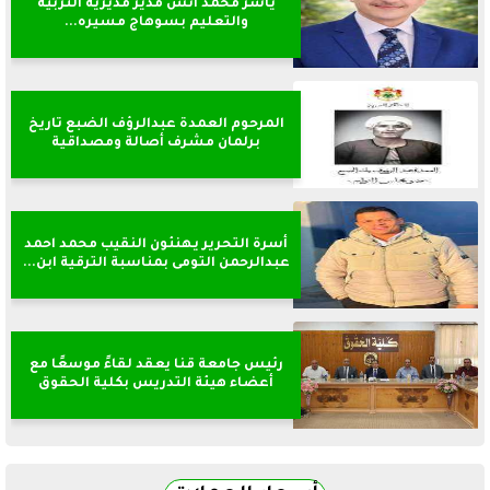
ياسر محمد انس مدير مديرية التربية
والتعليم بسوهاج مسيره...
المرحوم العمدة عبدالرؤف الضبع تاريخ
برلمان مشرف أصالة ومصداقية
أسرة التحرير يهنئون النقيب محمد احمد
عبدالرحمن التومى بمناسبة الترقية ابن...
رئيس جامعة قنا يعقد لقاءً موسعًا مع
أعضاء هيئة التدريس بكلية الحقوق