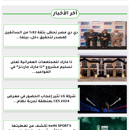
آخر الأخبار
دي دي مصر تحظى بثقة 82% من السائقين
كمصدر لتحقيق دخل، بينما...
ذا مارك للمجتمعات العمرانية تعلن
تسليم مشروع ”ذا مارك جاردنز” في
المواعيد...
شركة LG تثير إعجاب الحضور في معرض
CES 2024 بمنطقة تجربة نظام...
beIN SPORTS تكشف عن تغطيتها