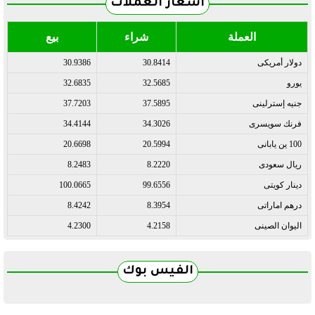
أسعار العملات
العملة
شراء
بيع
دولار أمريكى
30.8414
30.9386
يورو
32.5685
32.6835
جنيه إسترلينى
37.5895
37.7203
فرنك سويسرى
34.3026
34.4144
100 ين يابانى
20.5994
20.6698
ريال سعودى
8.2220
8.2483
دينار كويتى
99.6556
100.0665
درهم اماراتى
8.3954
8.4242
اليوان الصينى
4.2158
4.2300
الفيس بوك