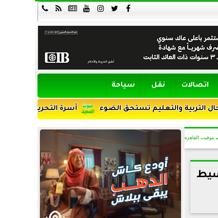







اتصالات
نقل
سياحة
ة والتعليم تستحق الضوء
أسرة التحرير يهنئون الدكتور اح
بتوقيت القاهرة
سيط