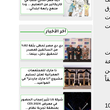
دينا فهر التاجي تكتب في
كاريكاتير عن التعليم.... ودا
ق
منهج رابعة ابتدائي...
ت
ت
آخر الأخبار
دي دي مصر تحظى بثقة 82%
من السائقين كمصدر
ت
لتحقيق دخل، بينما...
ة
ن
ذا مارك للمجتمعات
العمرانية تعلن تسليم
ً
مشروع ”ذا مارك جاردنز” في
المواعيد...
شركة LG تثير إعجاب الحضور
 تاجر ومقدم خدمة وحوالي 1000
في معرض CES 2024
بمنطقة تجربة نظام...