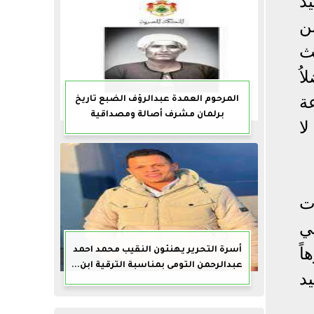
د
من
ث
ُ
ة
المرحوم العمدة عبدالرؤف الضبع تاريخ
برلمان مشرف أصالة ومصداقية
ا
ت
ي
ً
أسرة التحرير يهنئون النقيب محمد احمد
عبدالرحمن التومى بمناسبة الترقية ابن...
د