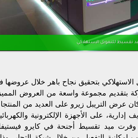
د تقسيط للتمويل الاستهلاكي
الاستهلاكي بتحقيق نجاح باهر خلال عروضها ف
كة بتقديم مجموعة واسعة من العروض المميز
كان عرض التريبل زيرو على العديد من المنتجا
%0 فوائد، %0 مصاريف إدارية، على الأجهزة الإلكترونية والكهربائي
د وفرت ميد تقسيط أجنحة في كايرو فيستيفا
 إمكانية التفعيل من خلال شبكة التجار، وذل