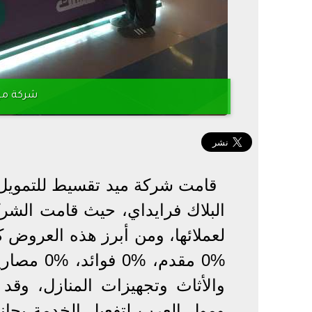
شركة مي
قامت شركة ميد تقسيط للتمويل 
البلاك فرايداي، حيث قامت الشر
لعملائها، ومن أبرز هذه العروض 
%0 مقدم، 
والأثاث وتجهيزات المنازل، وق
ومول العرب لتفعيل الخدمة بجانب