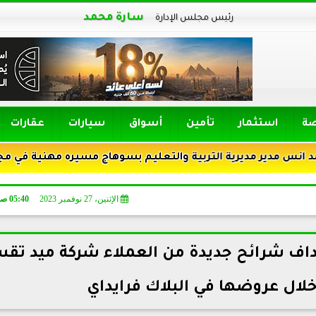
سارة محمد
رئيس مجلس الإدارة
صة
استثمار
تأمين
أسواق
سيارات
عقارات
 مديرية التربية والتعليم بسوهاج مسيره مهنية في مجال التربي
الإثنين، 27 نوفمبر 2023
05:40 صـ
ف شرائح جديدة من العملاء شركة ميد تق
 خلال عروضها في البلاك فرايداي