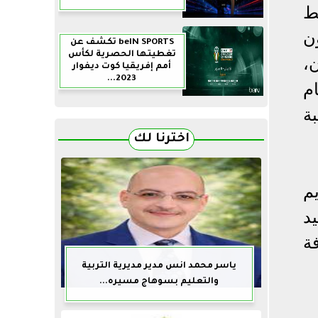
ط
ن
beIN SPORTS تكشف عن
تغطيتها الحصرية لكأس
،
أمم إفريقيا كوت ديفوار
2023...
لعام
 يقدر بنحو 40,000 بنسبة
اخترنا لك
قديم
د
ة
ياسر محمد انس مدير مديرية التربية
والتعليم بسوهاج مسيره...