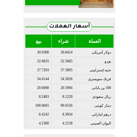
أسعار العملات
العملة
شراء
بيع
دولار أمريكى
30.8414
30.9386
يورو
32.5685
32.6835
جنيه إسترلينى
37.5895
37.7203
فرنك سويسرى
34.3026
34.4144
100 ين يابانى
20.5994
20.6698
ريال سعودى
8.2220
8.2483
دينار كويتى
99.6556
100.0665
درهم اماراتى
8.3954
8.4242
اليوان الصينى
4.2158
4.2300