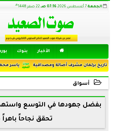
هـ
الجمعة
7 أغسطس 2026
07:16 صـ
22 صفر 1448

الأخبار
بنوك
بور
ع تاريخ برلمان مشرف أصالة ومصداقية
ياسر محمد انس مدير
أسواق
2023-11-27 05:40:28
بفضل جهودها في التوسع واستهدا
تحقق نجاحاً باهراً