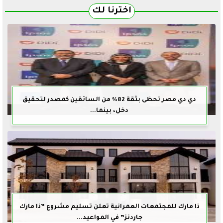
اخترنا لك
دي دي مصر تحظى بثقة 82% من السائقين كمصدر لتحقيق
دخل، بينما...
ذا مارك للمجتمعات العمرانية تعلن تسليم مشروع ”ذا مارك
جاردنز” في المواعيد...