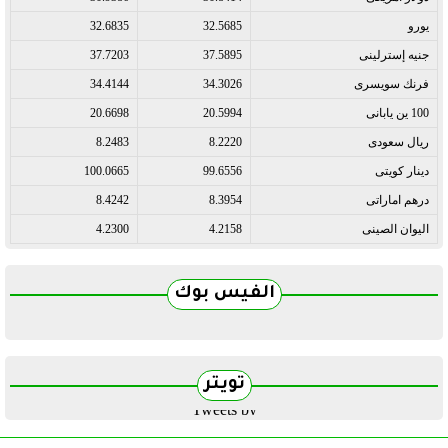
يورو
32.5685
32.6835
جنيه إسترلينى
37.5895
37.7203
فرنك سويسرى
34.3026
34.4144
100 ين يابانى
20.5994
20.6698
ريال سعودى
8.2220
8.2483
دينار كويتى
99.6556
100.0665
درهم اماراتى
8.3954
8.4242
اليوان الصينى
4.2158
4.2300
الفيس بوك
تويتر
Tweets by