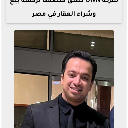
شركة OWN تطلق منصتها لرقمنة بيع
وشراء العقار في مصر