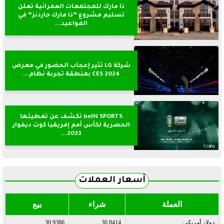
ذا مارك للمجتمعات العمرانية تعلن
تسليم مشروع ”ذا مارك جاردنز” في
المواعيد...
شركة LG تثير إعجاب الحضور في معرض
CES 2024 بمنطقة تجربة نظام...
beIN SPORTS تكشف عن تغطيتها
الحصرية لكأس أمم إفريقيا كوت ديفوار
2023...
أسعار العملات
العملة
شراء
بيع
دولار أمريكى
30.8414
30.9386