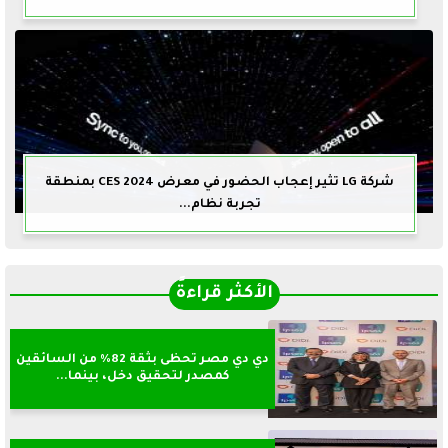
شركة LG تثير إعجاب الحضور في معرض CES 2024 بمنطقة
تجربة نظام...
الأكثر قراءةً
دي دي مصر تحظى بثقة 82% من السائقين
كمصدر لتحقيق دخل، بينما...