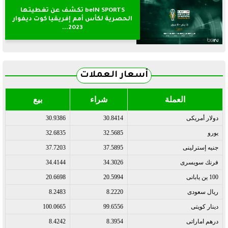
beIN SPORTS تكشف عن تغطيتها
الحصرية لكأس أمم إفريقيا كوت ديفوار
2023...
أسعار العملات
العملة
شراء
بيع
دولار أمريكى
30.8414
30.9386
يورو
32.5685
32.6835
جنيه إسترلينى
37.5895
37.7203
فرنك سويسرى
34.3026
34.4144
100 ين يابانى
20.5994
20.6698
ريال سعودى
8.2220
8.2483
دينار كويتى
99.6556
100.0665
درهم اماراتى
8.3954
8.4242