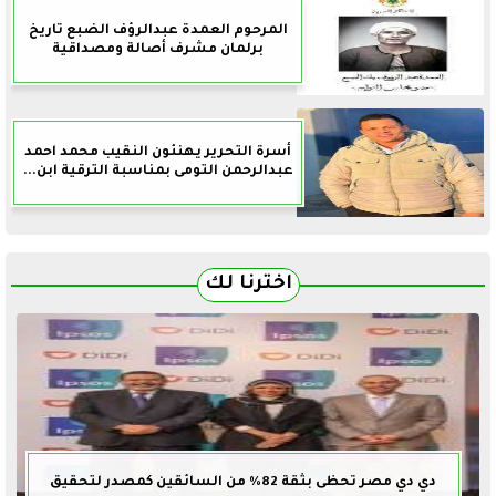
المرحوم العمدة عبدالرؤف الضبع تاريخ
برلمان مشرف أصالة ومصداقية
أسرة التحرير يهنئون النقيب محمد احمد
عبدالرحمن التومى بمناسبة الترقية ابن...
اخترنا لك
دي دي مصر تحظى بثقة 82% من السائقين كمصدر لتحقيق