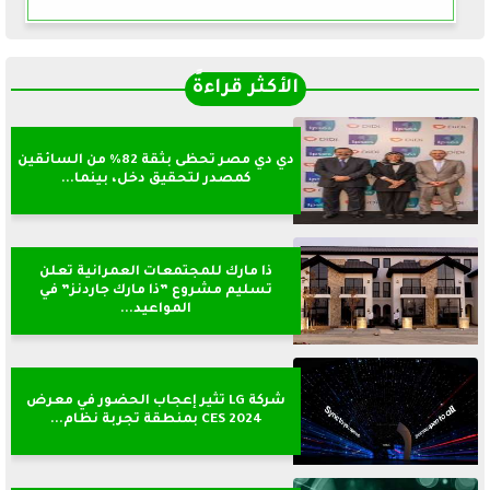
الأكثر قراءةً
دي دي مصر تحظى بثقة 82% من السائقين
كمصدر لتحقيق دخل، بينما...
ذا مارك للمجتمعات العمرانية تعلن
تسليم مشروع ”ذا مارك جاردنز” في
المواعيد...
شركة LG تثير إعجاب الحضور في معرض
CES 2024 بمنطقة تجربة نظام...