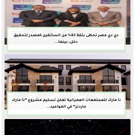
دي دي مصر تحظى بثقة 82% من السائقين كمصدر لتحقيق
دخل، بينما...
ذا مارك للمجتمعات العمرانية تعلن تسليم مشروع ”ذا مارك
جاردنز” في المواعيد...