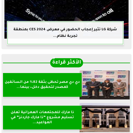
شركة LG تثير إعجاب الحضور في معرض CES 2024 بمنطقة
تجربة نظام...
الأكثر قراءةً
دي دي مصر تحظى بثقة 82% من السائقين
كمصدر لتحقيق دخل، بينما...
ذا مارك للمجتمعات العمرانية تعلن
تسليم مشروع ”ذا مارك جاردنز” في
المواعيد...