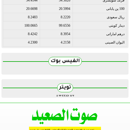
فرنك سويسرى
34.3026
34.4144
100 ين يابانى
20.5994
20.6698
ريال سعودى
8.2220
8.2483
دينار كويتى
99.6556
100.0665
درهم اماراتى
8.3954
8.4242
اليوان الصينى
4.2158
4.2300
الفيس بوك
تويتر
Tweets by