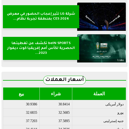
شركة LG تثير إعجاب الحضور في معرض
CES 2024 بمنطقة تجربة نظام...
beIN SPORTS تكشف عن تغطيتها
الحصرية لكأس أمم إفريقيا كوت ديفوار
2023...
أسعار العملات
العملة
شراء
بيع
دولار أمريكى
30.8414
30.9386
يورو
32.5685
32.6835
جنيه إسترلينى
37.5895
37.7203