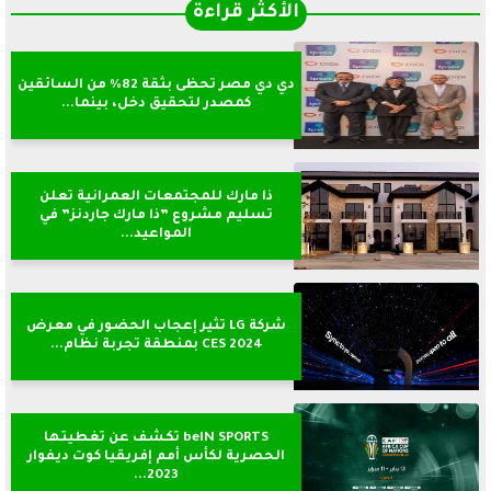
الأكثر قراءةً
دي دي مصر تحظى بثقة 82% من السائقين
كمصدر لتحقيق دخل، بينما...
ذا مارك للمجتمعات العمرانية تعلن
تسليم مشروع ”ذا مارك جاردنز” في
المواعيد...
شركة LG تثير إعجاب الحضور في معرض
CES 2024 بمنطقة تجربة نظام...
beIN SPORTS تكشف عن تغطيتها
الحصرية لكأس أمم إفريقيا كوت ديفوار
2023...