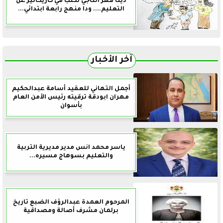
دينا فهر التاجي تكتب في كاريكاتير عن
التعليم.... ودا منهج رابعة ابتدائي...
آخر الأخبار
أجمل التهاني للعقيد أسامة عبدالحكيم
مهران ابودقة ترقيته رئيس الأمن العام
بأسوان
ياسر محمد انس مدير مديرية التربية
والتعليم بسوهاج مسيره...
المرحوم العمدة عبدالرؤف الضبع تاريخ
برلمان مشرف أصالة ومصداقية