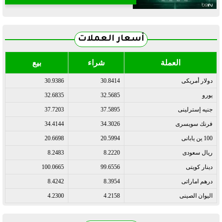
أسعار العملات
العملة
شراء
بيع
دولار أمريكى
30.8414
30.9386
يورو
32.5685
32.6835
جنيه إسترلينى
37.5895
37.7203
فرنك سويسرى
34.3026
34.4144
100 ين يابانى
20.5994
20.6698
ريال سعودى
8.2220
8.2483
دينار كويتى
99.6556
100.0665
درهم اماراتى
8.3954
8.4242
اليوان الصينى
4.2158
4.2300