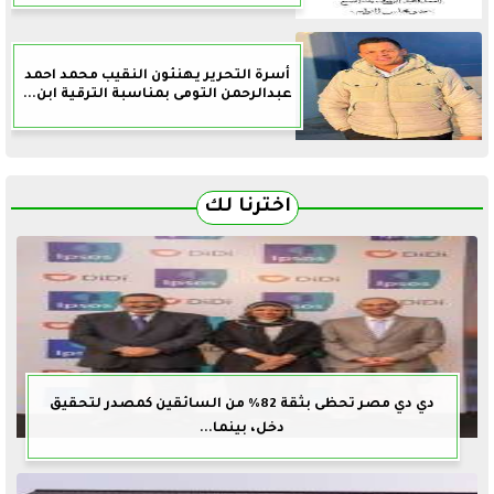
أسرة التحرير يهنئون النقيب محمد احمد
عبدالرحمن التومى بمناسبة الترقية ابن...
اخترنا لك
دي دي مصر تحظى بثقة 82% من السائقين كمصدر لتحقيق
دخل، بينما...