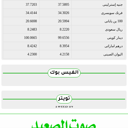
جنيه إسترلينى
37.5895
37.7203
فرنك سويسرى
34.3026
34.4144
100 ين يابانى
20.5994
20.6698
ريال سعودى
8.2220
8.2483
دينار كويتى
99.6556
100.0665
درهم اماراتى
8.3954
8.4242
اليوان الصينى
4.2158
4.2300
الفيس بوك
تويتر
Tweets by