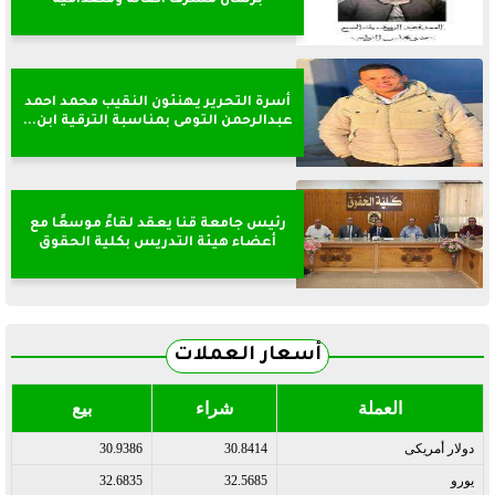
برلمان مشرف أصالة ومصداقية
أسرة التحرير يهنئون النقيب محمد احمد
عبدالرحمن التومى بمناسبة الترقية ابن...
رئيس جامعة قنا يعقد لقاءً موسعًا مع
أعضاء هيئة التدريس بكلية الحقوق
أسعار العملات
العملة
شراء
بيع
دولار أمريكى
30.8414
30.9386
يورو
32.5685
32.6835