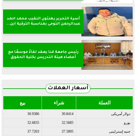
أسرة التحرير يهنئون النقيب محمد احمد
عبدالرحمن التومى بمناسبة الترقية ابن...
رئيس جامعة قنا يعقد لقاءً موسعًا مع
أعضاء هيئة التدريس بكلية الحقوق
أسعار العملات
العملة
شراء
بيع
دولار أمريكى
30.8414
30.9386
يورو
32.5685
32.6835
جنيه إسترلينى
37.5895
37.7203