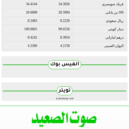
فرنك سويسرى
34.3026
34.4144
100 ين يابانى
20.5994
20.6698
ريال سعودى
8.2220
8.2483
دينار كويتى
99.6556
100.0665
درهم اماراتى
8.3954
8.4242
اليوان الصينى
4.2158
4.2300
الفيس بوك
تويتر
Tweets by