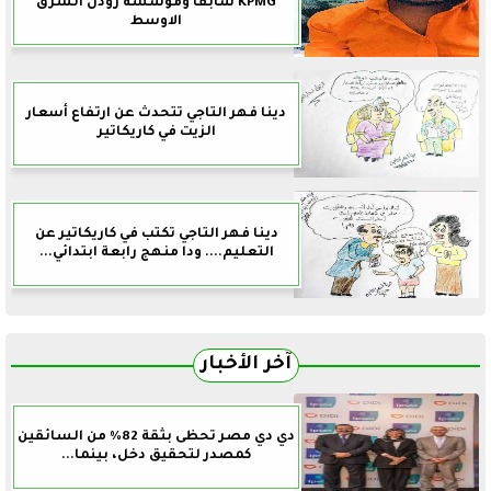
KPMG سابقا ومؤسسة رودل الشرق
الاوسط
دينا فهر التاجي تتحدث عن ارتفاع أسعار
الزيت في كاريكاتير
دينا فهر التاجي تكتب في كاريكاتير عن
التعليم.... ودا منهج رابعة ابتدائي...
آخر الأخبار
دي دي مصر تحظى بثقة 82% من السائقين
كمصدر لتحقيق دخل، بينما...