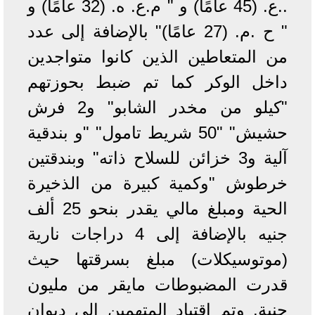
..ع. (45 عامًا) و " م.ع. ه. (32 عامًا) و
" ح .م. (27 عامًا)" بالإضافة إلى عدد
من المتعاطين الذين كانوا متواجدين
داخل الوكر كما تم ضبط بحوزتهم
"كيلو من مخدر الشابو" و2 فرش
حشيش" "50 شريط تامول" "و بندقية
آلية و3 خزائن للسلاح ذاته" وبندقتين
خرطوش "وكمية كبيرة من الذخيرة
الحية ومبلغ مالي يقدر بنحو 25 ألف
جنيه بالإضافة إلى 4 دراجات نارية
(موتوسيكلات) مبلغ بسرقتها حيث
قدرت المضبوطات مايقر من مليون
جنية. وتم اقتياد المتهمين إلى ديوان