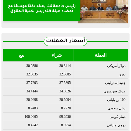
رئيس جامعة قنا يعقد لقاءً موسعًا مع
أعضاء هيئة التدريس بكلية الحقوق
أسعار العملات
العملة
شراء
بيع
دولار أمريكى
30.8414
30.9386
يورو
32.5685
32.6835
جنيه إسترلينى
37.5895
37.7203
فرنك سويسرى
34.3026
34.4144
100 ين يابانى
20.5994
20.6698
ريال سعودى
8.2220
8.2483
دينار كويتى
99.6556
100.0665
درهم اماراتى
8.3954
8.4242