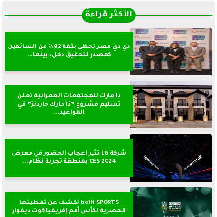
الأكثر قراءةً
دي دي مصر تحظى بثقة 82% من السائقين
كمصدر لتحقيق دخل، بينما...
ذا مارك للمجتمعات العمرانية تعلن
تسليم مشروع ”ذا مارك جاردنز” في
المواعيد...
شركة LG تثير إعجاب الحضور في معرض
CES 2024 بمنطقة تجربة نظام...
beIN SPORTS تكشف عن تغطيتها
الحصرية لكأس أمم إفريقيا كوت ديفوار