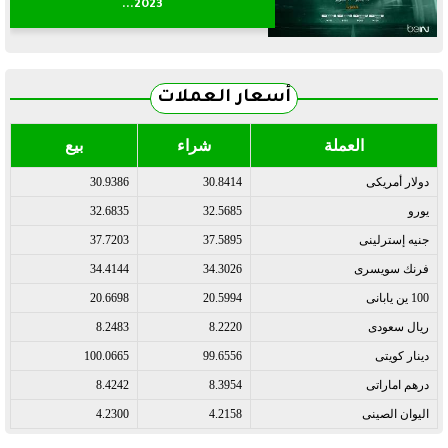
2023...
أسعار العملات
العملة
شراء
بيع
دولار أمريكى
30.8414
30.9386
يورو
32.5685
32.6835
جنيه إسترلينى
37.5895
37.7203
فرنك سويسرى
34.3026
34.4144
100 ين يابانى
20.5994
20.6698
ريال سعودى
8.2220
8.2483
دينار كويتى
99.6556
100.0665
درهم اماراتى
8.3954
8.4242
اليوان الصينى
4.2158
4.2300