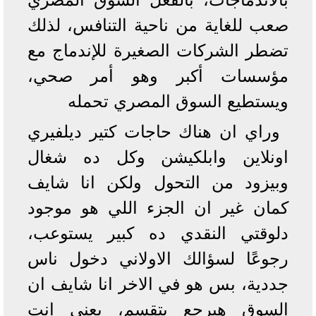
صعب للغاية من ناحية التنافس، لذلك
تضطر الشركات الصغيرة للإندماج مع
مؤسسات أكبر وهو أمر صحي،
ويستطيع السوق المصري تحمله
وراي ان هناك حاجات كتير ديلفيري
اونلاين وابلكيشن وكل ده شغال
وبيزود من التحول ولكن انا شايف
كمان غير ان الجزء اللي هو موجود
دلوقتي النقدي ده كبير يستوعب،
رجوعًا لسؤالك الاولاني دخول ناس
جددية، بس هو في الاخر انا شايف ان
السوق هيرجع يتقسم، يعني انت