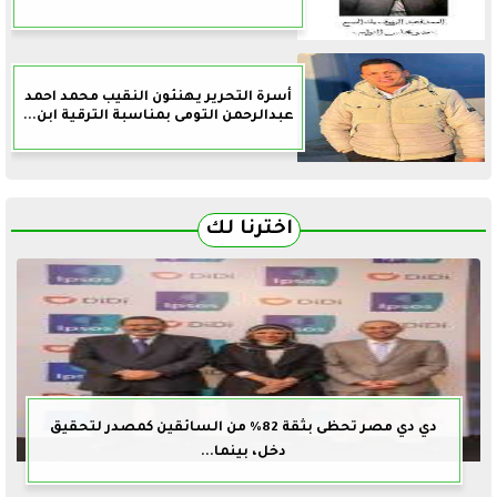
أسرة التحرير يهنئون النقيب محمد احمد
عبدالرحمن التومى بمناسبة الترقية ابن...
اخترنا لك
دي دي مصر تحظى بثقة 82% من السائقين كمصدر لتحقيق
دخل، بينما...